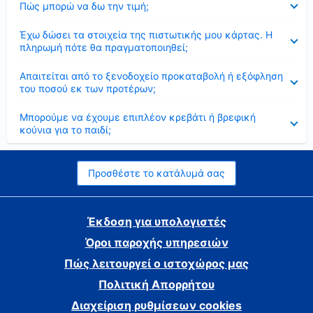
Πώς μπορώ να δω την τιμή;
Έκλεισε
Έχω δώσει τα στοιχεία της πιστωτικής μου κάρτας. Η
πληρωμή πότε θα πραγματοποιηθεί;
Έκλεισε
Απαιτείται από το ξενοδοχείο προκαταβολή ή εξόφληση
του ποσού εκ των προτέρων;
Έκλεισε
Μπορούμε να έχουμε επιπλέον κρεβάτι ή βρεφική
κούνια για το παιδί;
Προσθέστε το κατάλυμά σας
Έκδοση για υπολογιστές
Όροι παροχής υπηρεσιών
Πώς λειτουργεί ο ιστοχώρος μας
Πολιτική Απορρήτου
Διαχείριση ρυθμίσεων cookies