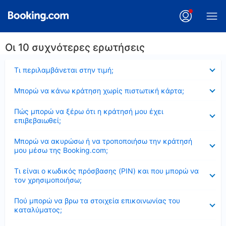
Οι 10 συχνότερες ερωτήσεις
Έκλεισε
Τι περιλαμβάνεται στην τιμή;
Έκλεισε
Μπορώ να κάνω κράτηση χωρίς πιστωτική κάρτα;
Έκλεισε
Πώς μπορώ να ξέρω ότι η κράτησή μου έχει
επιβεβαιωθεί;
Έκλεισε
Μπορώ να ακυρώσω ή να τροποποιήσω την κράτησή
μου μέσω της Booking.com;
Έκλεισε
Τι είναι ο κωδικός πρόσβασης (PIN) και που μπορώ να
τον χρησιμοποιήσω;
Έκλεισε
Πού μπορώ να βρω τα στοιχεία επικοινωνίας του
καταλύματος;
Έκλεισε