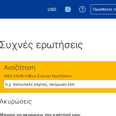
USD
Βοήθεια για τη
Προσθέστε τ
Επιλέξτε το νόμισμά σας. Το τωρι
Επιλέξτε τη γλώσσα σας.
Συχνές ερωτήσεις
Αναζήτηση
Λέξη κλειδί ή θέμα Συχνών Ερωτήσεων
Ακυρώσεις
Μπορώ να ακυρώσω την κράτησή μου;