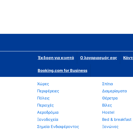
Έκδοση για κινητά
Ο λογαριασμός σας
Κάντ
Booking.com for Business
Χώρες
Σπίτια
Περιφέρειες
Διαμερίσματα
Πόλεις
Θέρετρα
Περιοχές
Βίλες
Αεροδρόμια
Hostel
Ξενοδοχεία
Bed & breakfast
Σημεία Ενδιαφέροντος
Ξενώνες