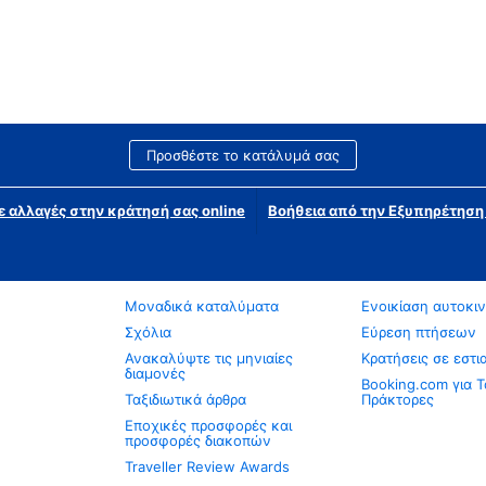
Προσθέστε το κατάλυμά σας
ε αλλαγές στην κράτησή σας online
Βοήθεια από την Εξυπηρέτησ
Μοναδικά καταλύματα
Ενοικίαση αυτοκι
Σχόλια
Εύρεση πτήσεων
Ανακαλύψτε τις μηνιαίες
Κρατήσεις σε εστι
διαμονές
Booking.com για Τ
Ταξιδιωτικά άρθρα
Πράκτορες
Εποχικές προσφορές και
προσφορές διακοπών
Traveller Review Awards