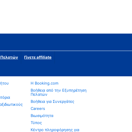
η Πελατών
Γίνετε affiliate
νήτου
Η Booking.com
Βοήθεια από την Εξυπηρέτηση
Πελατών
ατόρια
Βοήθεια για Συνεργάτες
αξιδιωτικούς
Careers
Βιωσιμότητα
Τύπος
Κέντρο πληροφόρησης για