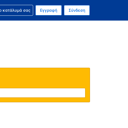
ν κράτησή σας
ο κατάλυμά σας
Εγγραφή
Σύνδεση
νό σας νόμισμα είναι Δολάριο Η.Π.Α.
 Η τωρινή σας γλώσσα είναι τα Ελληνικά