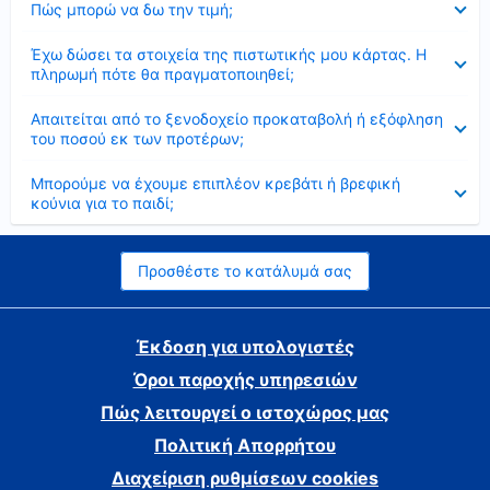
Πώς μπορώ να δω την τιμή;
Έκλεισε
Έχω δώσει τα στοιχεία της πιστωτικής μου κάρτας. Η
πληρωμή πότε θα πραγματοποιηθεί;
Έκλεισε
Απαιτείται από το ξενοδοχείο προκαταβολή ή εξόφληση
του ποσού εκ των προτέρων;
Έκλεισε
Μπορούμε να έχουμε επιπλέον κρεβάτι ή βρεφική
κούνια για το παιδί;
Προσθέστε το κατάλυμά σας
Έκδοση για υπολογιστές
Όροι παροχής υπηρεσιών
Πώς λειτουργεί ο ιστοχώρος μας
Πολιτική Απορρήτου
Διαχείριση ρυθμίσεων cookies