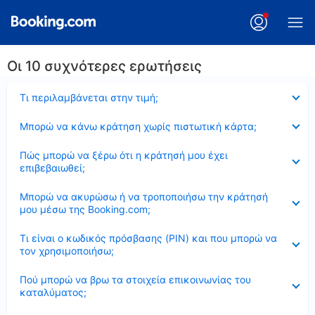
Οι 10 συχνότερες ερωτήσεις
Έκλεισε
Τι περιλαμβάνεται στην τιμή;
Έκλεισε
Μπορώ να κάνω κράτηση χωρίς πιστωτική κάρτα;
Έκλεισε
Πώς μπορώ να ξέρω ότι η κράτησή μου έχει
επιβεβαιωθεί;
Έκλεισε
Μπορώ να ακυρώσω ή να τροποποιήσω την κράτησή
μου μέσω της Booking.com;
Έκλεισε
Τι είναι ο κωδικός πρόσβασης (PIN) και που μπορώ να
τον χρησιμοποιήσω;
Έκλεισε
Πού μπορώ να βρω τα στοιχεία επικοινωνίας του
καταλύματος;
Έκλεισε