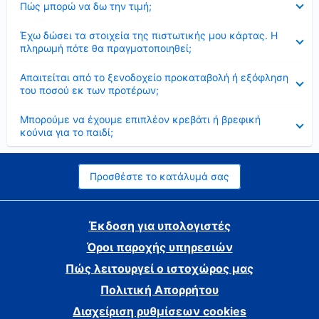
Πώς μπορώ να δω την τιμή;
Έκλεισε
Έχω δώσει τα στοιχεία της πιστωτικής μου κάρτας. Η
πληρωμή πότε θα πραγματοποιηθεί;
Έκλεισε
Απαιτείται από το ξενοδοχείο προκαταβολή ή εξόφληση
του ποσού εκ των προτέρων;
Έκλεισε
Μπορούμε να έχουμε επιπλέον κρεβάτι ή βρεφική
κούνια για το παιδί;
Προσθέστε το κατάλυμά σας
Έκδοση για υπολογιστές
Όροι παροχής υπηρεσιών
Πώς λειτουργεί ο ιστοχώρος μας
Πολιτική Απορρήτου
Διαχείριση ρυθμίσεων cookies