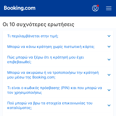
Οι 10 συχνότερες ερωτήσεις
Έκλεισε
Τι περιλαμβάνεται στην τιμή;
Έκλεισε
Μπορώ να κάνω κράτηση χωρίς πιστωτική κάρτα;
Έκλεισε
Πώς μπορώ να ξέρω ότι η κράτησή μου έχει
επιβεβαιωθεί;
Έκλεισε
Μπορώ να ακυρώσω ή να τροποποιήσω την κράτησή
μου μέσω της Booking.com;
Έκλεισε
Τι είναι ο κωδικός πρόσβασης (PIN) και που μπορώ να
τον χρησιμοποιήσω;
Έκλεισε
Πού μπορώ να βρω τα στοιχεία επικοινωνίας του
καταλύματος;
Έκλεισε