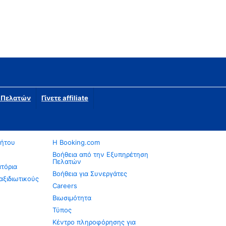
η Πελατών
Γίνετε affiliate
νήτου
Η Booking.com
Βοήθεια από την Εξυπηρέτηση
Πελατών
ατόρια
Βοήθεια για Συνεργάτες
αξιδιωτικούς
Careers
Βιωσιμότητα
Τύπος
Κέντρο πληροφόρησης για