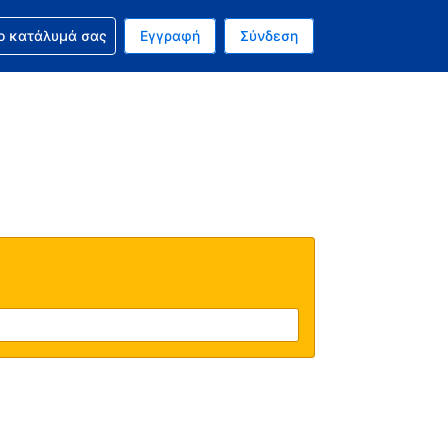
ν κράτησή σας
ο κατάλυμά σας
Εγγραφή
Σύνδεση
νό σας νόμισμα είναι Δολάριο Η.Π.Α.
 Η τωρινή σας γλώσσα είναι τα Ελληνικά