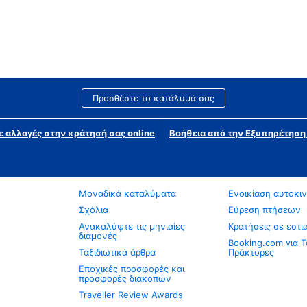
Προσθέστε το κατάλυμά σας
ε αλλαγές στην κράτησή σας online
Βοήθεια από την Εξυπηρέτησ
Μοναδικά καταλύματα
Ενοικίαση αυτοκι
Σχόλια
Εύρεση πτήσεων
Ανακαλύψτε τις μηνιαίες
Κρατήσεις σε εστι
διαμονές
Booking.com για Τ
Ταξιδιωτικά άρθρα
Πράκτορες
Εποχικές προσφορές και
προσφορές διακοπών
Traveller Review Awards