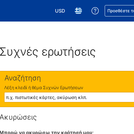
USD
Βοήθεια για τη
Προσθέστε τ
Επιλέξτε το νόμισμά σας. Το τωρι
Επιλέξτε τη γλώσσα σας.
Συχνές ερωτήσεις
Αναζήτηση
Λέξη κλειδί ή θέμα Συχνών Ερωτήσεων
Ακυρώσεις
Μπορώ να ακυρώσω την κράτησή μου;