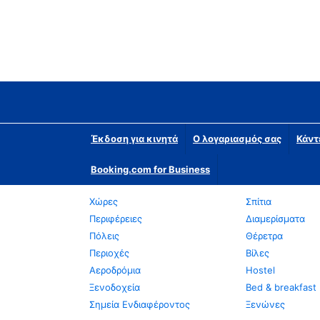
Έκδοση για κινητά
Ο λογαριασμός σας
Κάντ
Booking.com for Business
Χώρες
Σπίτια
Περιφέρειες
Διαμερίσματα
Πόλεις
Θέρετρα
Περιοχές
Βίλες
Αεροδρόμια
Hostel
Ξενοδοχεία
Bed & breakfast
Σημεία Ενδιαφέροντος
Ξενώνες