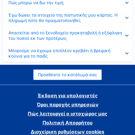
Πώς μπορώ να δω την τιμή;
Έκλεισε
Έχω δώσει τα στοιχεία της πιστωτικής μου κάρτας. Η
πληρωμή πότε θα πραγματοποιηθεί;
Έκλεισε
Απαιτείται από το ξενοδοχείο προκαταβολή ή εξόφληση
του ποσού εκ των προτέρων;
Έκλεισε
Μπορούμε να έχουμε επιπλέον κρεβάτι ή βρεφική
κούνια για το παιδί;
Προσθέστε το κατάλυμά σας
Έκδοση για υπολογιστές
Όροι παροχής υπηρεσιών
Πώς λειτουργεί ο ιστοχώρος μας
Πολιτική Απορρήτου
Διαχείριση ρυθμίσεων cookies