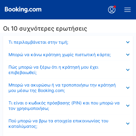
Οι 10 συχνότερες ερωτήσεις
Έκλεισε
Τι περιλαμβάνεται στην τιμή;
Έκλεισε
Μπορώ να κάνω κράτηση χωρίς πιστωτική κάρτα;
Έκλεισε
Πώς μπορώ να ξέρω ότι η κράτησή μου έχει
επιβεβαιωθεί;
Έκλεισε
Μπορώ να ακυρώσω ή να τροποποιήσω την κράτησή
μου μέσω της Booking.com;
Έκλεισε
Τι είναι ο κωδικός πρόσβασης (PIN) και που μπορώ να
τον χρησιμοποιήσω;
Έκλεισε
Πού μπορώ να βρω τα στοιχεία επικοινωνίας του
καταλύματος;
Έκλεισε