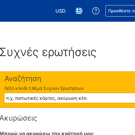
USD
Βοήθεια για τη
Προσθέστε τ
Επιλέξτε το νόμισμά σας. Το τωρι
Επιλέξτε τη γλώσσα σας.
Συχνές ερωτήσεις
Αναζήτηση
Λέξη κλειδί ή θέμα Συχνών Ερωτήσεων
Ακυρώσεις
Μπορώ να ακυρώσω την κράτησή μου;