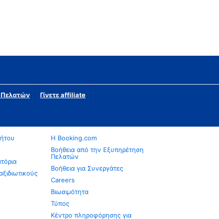
η Πελατών
Γίνετε affiliate
νήτου
Η Booking.com
Βοήθεια από την Εξυπηρέτηση
Πελατών
ατόρια
Βοήθεια για Συνεργάτες
αξιδιωτικούς
Careers
Βιωσιμότητα
Τύπος
Κέντρο πληροφόρησης για