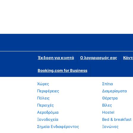
Έκδοση για κινητά
Ο λογαριασμός σας
Κάντ
Booking.com for Business
Χώρες
Σπίτια
Περιφέρειες
Διαμερίσματα
Πόλεις
Θέρετρα
Περιοχές
Βίλες
Αεροδρόμια
Hostel
Ξενοδοχεία
Bed & breakfast
Σημεία Ενδιαφέροντος
Ξενώνες