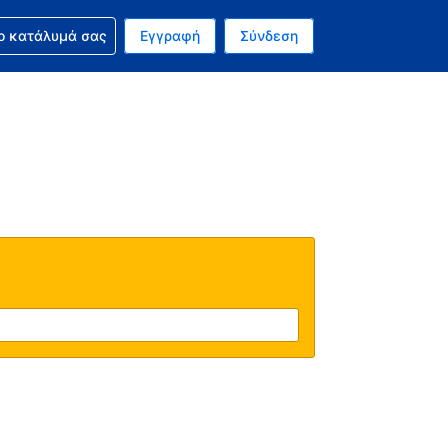
ν κράτησή σας
ο κατάλυμά σας
Εγγραφή
Σύνδεση
νό σας νόμισμα είναι Δολάριο Η.Π.Α.
 Η τωρινή σας γλώσσα είναι τα Ελληνικά