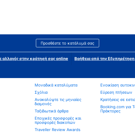
Προσθέστε το κατάλυμά σας
ε αλλαγές στην κράτησή σας online
Βοήθεια από την Εξυπηρέτησ
Μοναδικά καταλύματα
Ενοικίαση αυτοκι
Σχόλια
Εύρεση πτήσεων
Ανακαλύψτε τις μηνιαίες
Κρατήσεις σε εστι
διαμονές
Booking.com για Τ
Ταξιδιωτικά άρθρα
Πράκτορες
Εποχικές προσφορές και
προσφορές διακοπών
Traveller Review Awards