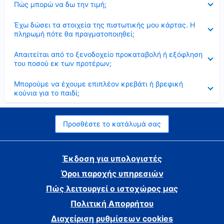
Πώς μπορώ να δω την τιμή;
Έκλεισε
Έχω δώσει τα στοιχεία της πιστωτικής μου κάρτας. Η
πληρωμή πότε θα πραγματοποιηθεί;
Έκλεισε
Απαιτείται από το ξενοδοχείο προκαταβολή ή εξόφληση
του ποσού εκ των προτέρων;
Έκλεισε
Μπορούμε να έχουμε επιπλέον κρεβάτι ή βρεφική
κούνια για το παιδί;
Προσθέστε το κατάλυμά σας
Έκδοση για υπολογιστές
Όροι παροχής υπηρεσιών
Πώς λειτουργεί ο ιστοχώρος μας
Πολιτική Απορρήτου
Διαχείριση ρυθμίσεων cookies