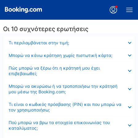
Οι 10 συχνότερες ερωτήσεις
Έκλεισε
Τι περιλαμβάνεται στην τιμή;
Έκλεισε
Μπορώ να κάνω κράτηση χωρίς πιστωτική κάρτα;
Έκλεισε
Πώς μπορώ να ξέρω ότι η κράτησή μου έχει
επιβεβαιωθεί;
Έκλεισε
Μπορώ να ακυρώσω ή να τροποποιήσω την κράτησή
μου μέσω της Booking.com;
Έκλεισε
Τι είναι ο κωδικός πρόσβασης (PIN) και που μπορώ να
τον χρησιμοποιήσω;
Έκλεισε
Πού μπορώ να βρω τα στοιχεία επικοινωνίας του
καταλύματος;
Έκλεισε