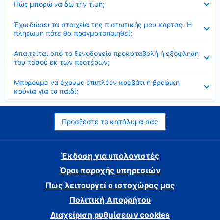
Πώς μπορώ να δω την τιμή;
Έκλεισε
Έχω δώσει τα στοιχεία της πιστωτικής μου κάρτας. Η
πληρωμή πότε θα πραγματοποιηθεί;
Έκλεισε
Απαιτείται από το ξενοδοχείο προκαταβολή ή εξόφληση
του ποσού εκ των προτέρων;
Έκλεισε
Μπορούμε να έχουμε επιπλέον κρεβάτι ή βρεφική
κούνια για το παιδί;
Προσθέστε το κατάλυμά σας
Έκδοση για υπολογιστές
Όροι παροχής υπηρεσιών
Πώς λειτουργεί ο ιστοχώρος μας
Πολιτική Απορρήτου
Διαχείριση ρυθμίσεων cookies