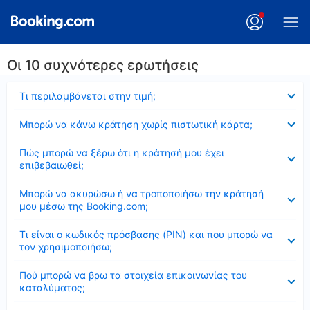
Οι 10 συχνότερες ερωτήσεις
Έκλεισε
Τι περιλαμβάνεται στην τιμή;
Έκλεισε
Μπορώ να κάνω κράτηση χωρίς πιστωτική κάρτα;
Έκλεισε
Πώς μπορώ να ξέρω ότι η κράτησή μου έχει
επιβεβαιωθεί;
Έκλεισε
Μπορώ να ακυρώσω ή να τροποποιήσω την κράτησή
μου μέσω της Booking.com;
Έκλεισε
Τι είναι ο κωδικός πρόσβασης (PIN) και που μπορώ να
τον χρησιμοποιήσω;
Έκλεισε
Πού μπορώ να βρω τα στοιχεία επικοινωνίας του
καταλύματος;
Έκλεισε