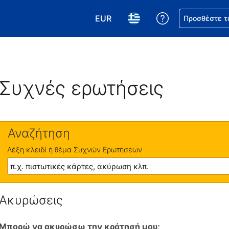
EUR
Βοήθεια για τη
Προσθέστε τ
Επιλέξτε το νόμισμά σας. Το τωρ
Επιλέξτε τη γλώσσα σας.
Συχνές ερωτήσεις
Αναζήτηση
Λέξη κλειδί ή θέμα Συχνών Ερωτήσεων
Ακυρώσεις
Μπορώ να ακυρώσω την κράτησή μου;