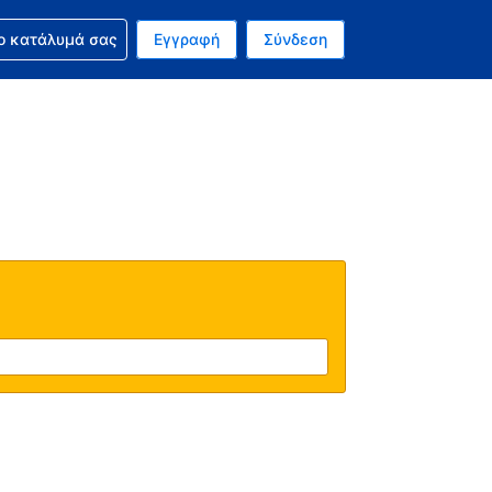
ν κράτησή σας
ο κατάλυμά σας
Εγγραφή
Σύνδεση
ινό σας νόμισμα είναι Ευρώ
 Η τωρινή σας γλώσσα είναι τα Ελληνικά