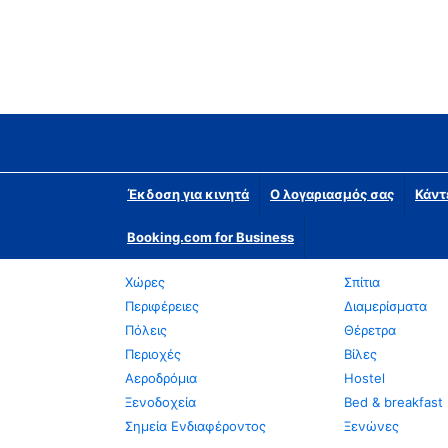
Έκδοση για κινητά
Ο λογαριασμός σας
Κάντ
Booking.com for Business
Χώρες
Σπίτια
Περιφέρειες
Διαμερίσματα
Πόλεις
Θέρετρα
Περιοχές
Βίλες
Αεροδρόμια
Hostel
Ξενοδοχεία
Bed & breakfast
Σημεία Ενδιαφέροντος
Ξενώνες