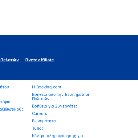
η Πελατών
Γίνετε affiliate
νήτου
Η Booking.com
Βοήθεια από την Εξυπηρέτηση
Πελατών
ατόρια
Βοήθεια για Συνεργάτες
αξιδιωτικούς
Careers
Βιωσιμότητα
Τύπος
Κέντρο πληροφόρησης για