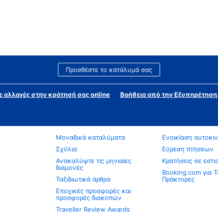
Προσθέστε το κατάλυμά σας
ε αλλαγές στην κράτησή σας online
Βοήθεια από την Εξυπηρέτησ
Μοναδικά καταλύματα
Ενοικίαση αυτοκι
Σχόλια
Εύρεση πτήσεων
Ανακαλύψτε τις μηνιαίες
Κρατήσεις σε εστι
διαμονές
Booking.com για Τ
Ταξιδιωτικά άρθρα
Πράκτορες
Εποχικές προσφορές και
προσφορές διακοπών
Traveller Review Awards