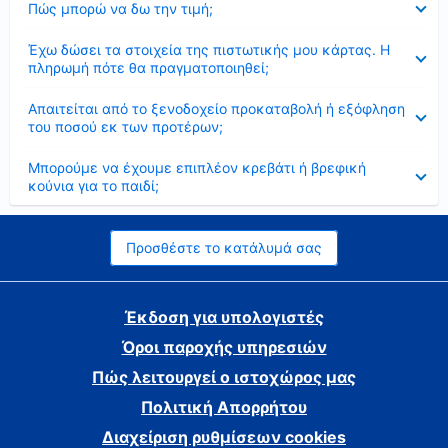
Πώς μπορώ να δω την τιμή;
Έκλεισε
Έχω δώσει τα στοιχεία της πιστωτικής μου κάρτας. Η
πληρωμή πότε θα πραγματοποιηθεί;
Έκλεισε
Απαιτείται από το ξενοδοχείο προκαταβολή ή εξόφληση
του ποσού εκ των προτέρων;
Έκλεισε
Μπορούμε να έχουμε επιπλέον κρεβάτι ή βρεφική
κούνια για το παιδί;
Προσθέστε το κατάλυμά σας
Έκδοση για υπολογιστές
Όροι παροχής υπηρεσιών
Πώς λειτουργεί ο ιστοχώρος μας
Πολιτική Απορρήτου
Διαχείριση ρυθμίσεων cookies