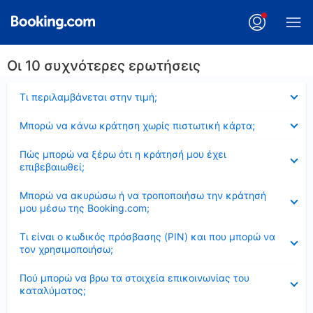
Οι 10 συχνότερες ερωτήσεις
Έκλεισε
Τι περιλαμβάνεται στην τιμή;
Έκλεισε
Μπορώ να κάνω κράτηση χωρίς πιστωτική κάρτα;
Έκλεισε
Πώς μπορώ να ξέρω ότι η κράτησή μου έχει
επιβεβαιωθεί;
Έκλεισε
Μπορώ να ακυρώσω ή να τροποποιήσω την κράτησή
μου μέσω της Booking.com;
Έκλεισε
Τι είναι ο κωδικός πρόσβασης (PIN) και που μπορώ να
τον χρησιμοποιήσω;
Έκλεισε
Πού μπορώ να βρω τα στοιχεία επικοινωνίας του
καταλύματος;
Έκλεισε