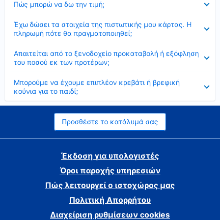
Πώς μπορώ να δω την τιμή;
Έκλεισε
Έχω δώσει τα στοιχεία της πιστωτικής μου κάρτας. Η
πληρωμή πότε θα πραγματοποιηθεί;
Έκλεισε
Απαιτείται από το ξενοδοχείο προκαταβολή ή εξόφληση
του ποσού εκ των προτέρων;
Έκλεισε
Μπορούμε να έχουμε επιπλέον κρεβάτι ή βρεφική
κούνια για το παιδί;
Προσθέστε το κατάλυμά σας
Έκδοση για υπολογιστές
Όροι παροχής υπηρεσιών
Πώς λειτουργεί ο ιστοχώρος μας
Πολιτική Απορρήτου
Διαχείριση ρυθμίσεων cookies