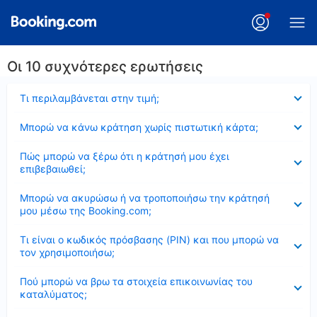
Οι 10 συχνότερες ερωτήσεις
Έκλεισε
Τι περιλαμβάνεται στην τιμή;
Έκλεισε
Μπορώ να κάνω κράτηση χωρίς πιστωτική κάρτα;
Έκλεισε
Πώς μπορώ να ξέρω ότι η κράτησή μου έχει
επιβεβαιωθεί;
Έκλεισε
Μπορώ να ακυρώσω ή να τροποποιήσω την κράτησή
μου μέσω της Booking.com;
Έκλεισε
Τι είναι ο κωδικός πρόσβασης (PIN) και που μπορώ να
τον χρησιμοποιήσω;
Έκλεισε
Πού μπορώ να βρω τα στοιχεία επικοινωνίας του
καταλύματος;
Έκλεισε