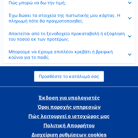
Πώς μπορώ να δω την τιμή;
Έκλεισε
Έχω δώσει τα στοιχεία της πιστωτικής μου κάρτας. Η
πληρωμή πότε θα πραγματοποιηθεί;
Έκλεισε
Απαιτείται από το ξενοδοχείο προκαταβολή ή εξόφληση
του ποσού εκ των προτέρων;
Έκλεισε
Μπορούμε να έχουμε επιπλέον κρεβάτι ή βρεφική
κούνια για το παιδί;
Προσθέστε το κατάλυμά σας
Έκδοση για υπολογιστές
Όροι παροχής υπηρεσιών
Πώς λειτουργεί ο ιστοχώρος μας
Πολιτική Απορρήτου
Διαχείριση ρυθμίσεων cookies