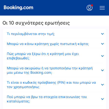
Οι 10 συχνότερες ερωτήσεις
Έκλεισε
Τι περιλαμβάνεται στην τιμή;
Έκλεισε
Μπορώ να κάνω κράτηση χωρίς πιστωτική κάρτα;
Έκλεισε
Πώς μπορώ να ξέρω ότι η κράτησή μου έχει
επιβεβαιωθεί;
Έκλεισε
Μπορώ να ακυρώσω ή να τροποποιήσω την κράτησή
μου μέσω της Booking.com;
Έκλεισε
Τι είναι ο κωδικός πρόσβασης (PIN) και που μπορώ να
τον χρησιμοποιήσω;
Έκλεισε
Πού μπορώ να βρω τα στοιχεία επικοινωνίας του
καταλύματος;
Έκλεισε