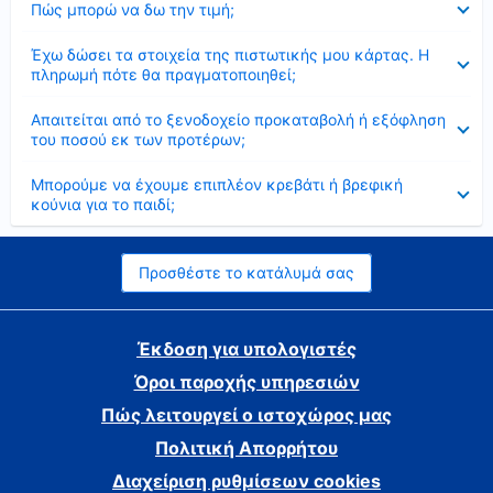
Πώς μπορώ να δω την τιμή;
Έκλεισε
Έχω δώσει τα στοιχεία της πιστωτικής μου κάρτας. Η
πληρωμή πότε θα πραγματοποιηθεί;
Έκλεισε
Απαιτείται από το ξενοδοχείο προκαταβολή ή εξόφληση
του ποσού εκ των προτέρων;
Έκλεισε
Μπορούμε να έχουμε επιπλέον κρεβάτι ή βρεφική
κούνια για το παιδί;
Προσθέστε το κατάλυμά σας
Έκδοση για υπολογιστές
Όροι παροχής υπηρεσιών
Πώς λειτουργεί ο ιστοχώρος μας
Πολιτική Απορρήτου
Διαχείριση ρυθμίσεων cookies