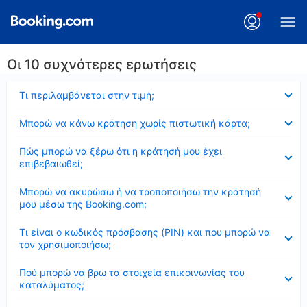
Οι 10 συχνότερες ερωτήσεις
Έκλεισε
Τι περιλαμβάνεται στην τιμή;
Έκλεισε
Μπορώ να κάνω κράτηση χωρίς πιστωτική κάρτα;
Έκλεισε
Πώς μπορώ να ξέρω ότι η κράτησή μου έχει
επιβεβαιωθεί;
Έκλεισε
Μπορώ να ακυρώσω ή να τροποποιήσω την κράτησή
μου μέσω της Booking.com;
Έκλεισε
Τι είναι ο κωδικός πρόσβασης (PIN) και που μπορώ να
τον χρησιμοποιήσω;
Έκλεισε
Πού μπορώ να βρω τα στοιχεία επικοινωνίας του
καταλύματος;
Έκλεισε