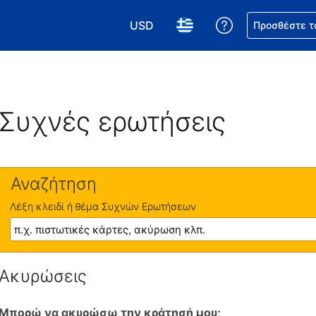
USD
Βοήθεια για τη
Προσθέστε τ
Επιλέξτε το νόμισμά σας. Το τωρι
Επιλέξτε τη γλώσσα σας.
Συχνές ερωτήσεις
Αναζήτηση
Λέξη κλειδί ή θέμα Συχνών Ερωτήσεων
Ακυρώσεις
Μπορώ να ακυρώσω την κράτησή μου;