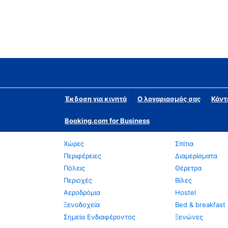
Έκδοση για κινητά
Ο λογαριασμός σας
Κάντ
Booking.com for Business
Χώρες
Σπίτια
Περιφέρειες
Διαμερίσματα
Πόλεις
Θέρετρα
Περιοχές
Βίλες
Αεροδρόμια
Hostel
Ξενοδοχεία
Bed & breakfast
Σημεία Ενδιαφέροντος
Ξενώνες