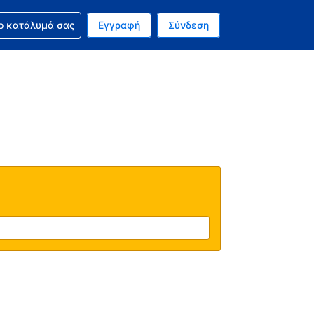
ν κράτησή σας
ο κατάλυμά σας
Εγγραφή
Σύνδεση
νό σας νόμισμα είναι Δολάριο Η.Π.Α.
 Η τωρινή σας γλώσσα είναι τα Ελληνικά