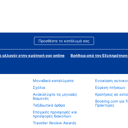
Προσθέστε το κατάλυμά σας
ε αλλαγές στην κράτησή σας online
Βοήθεια από την Εξυπηρέτησ
Μοναδικά καταλύματα
Ενοικίαση αυτοκι
Σχόλια
Εύρεση πτήσεων
Ανακαλύψτε τις μηνιαίες
Κρατήσεις σε εστι
διαμονές
Booking.com για Τ
Ταξιδιωτικά άρθρα
Πράκτορες
Εποχικές προσφορές και
προσφορές διακοπών
Traveller Review Awards