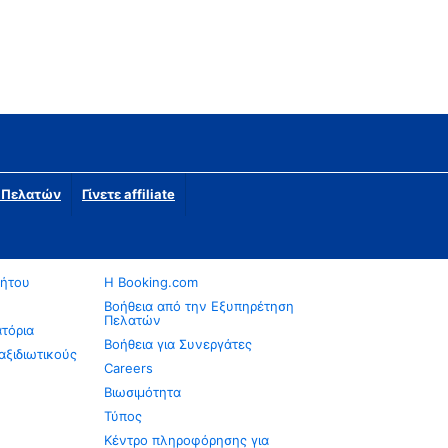
η Πελατών
Γίνετε affiliate
νήτου
Η Booking.com
Βοήθεια από την Εξυπηρέτηση
Πελατών
ατόρια
Βοήθεια για Συνεργάτες
αξιδιωτικούς
Careers
Βιωσιμότητα
Τύπος
Κέντρο πληροφόρησης για