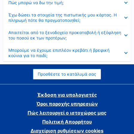
Πώς μπορώ να δω την τιμή;
Έκλεισε
Έχω δώσει τα στοιχεία της πιστωτικής μου κάρτας. Η
πληρωμή πότε θα πραγματοποιηθεί;
Έκλεισε
Απαιτείται από το ξενοδοχείο προκαταβολή ή εξόφληση
του ποσού εκ των προτέρων;
Έκλεισε
Μπορούμε να έχουμε επιπλέον κρεβάτι ή βρεφική
κούνια για το παιδί;
Προσθέστε το κατάλυμά σας
Έκδοση για υπολογιστές
Όροι παροχής υπηρεσιών
Πώς λειτουργεί ο ιστοχώρος μας
Πολιτική Απορρήτου
Διαχείριση ρυθμίσεων cookies