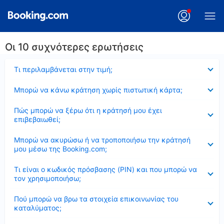
Οι 10 συχνότερες ερωτήσεις
Έκλεισε
Τι περιλαμβάνεται στην τιμή;
Έκλεισε
Μπορώ να κάνω κράτηση χωρίς πιστωτική κάρτα;
Έκλεισε
Πώς μπορώ να ξέρω ότι η κράτησή μου έχει
επιβεβαιωθεί;
Έκλεισε
Μπορώ να ακυρώσω ή να τροποποιήσω την κράτησή
μου μέσω της Booking.com;
Έκλεισε
Τι είναι ο κωδικός πρόσβασης (PIN) και που μπορώ να
τον χρησιμοποιήσω;
Έκλεισε
Πού μπορώ να βρω τα στοιχεία επικοινωνίας του
καταλύματος;
Έκλεισε