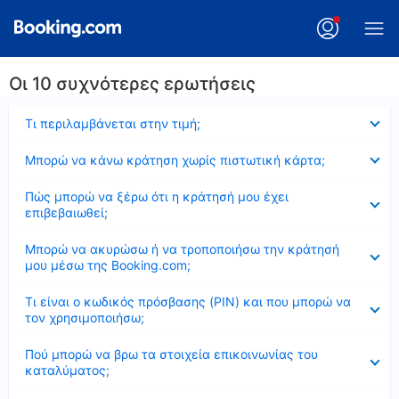
Οι 10 συχνότερες ερωτήσεις
Έκλεισε
Τι περιλαμβάνεται στην τιμή;
Έκλεισε
Μπορώ να κάνω κράτηση χωρίς πιστωτική κάρτα;
Έκλεισε
Πώς μπορώ να ξέρω ότι η κράτησή μου έχει
επιβεβαιωθεί;
Έκλεισε
Μπορώ να ακυρώσω ή να τροποποιήσω την κράτησή
μου μέσω της Booking.com;
Έκλεισε
Τι είναι ο κωδικός πρόσβασης (PIN) και που μπορώ να
τον χρησιμοποιήσω;
Έκλεισε
Πού μπορώ να βρω τα στοιχεία επικοινωνίας του
καταλύματος;
Έκλεισε