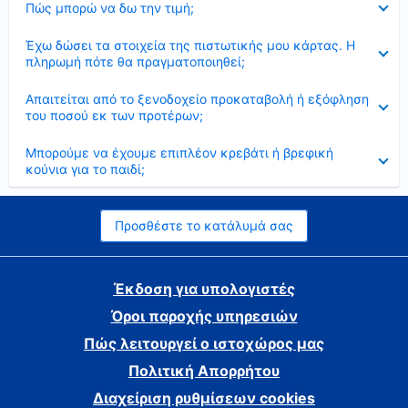
Πώς μπορώ να δω την τιμή;
Έκλεισε
Έχω δώσει τα στοιχεία της πιστωτικής μου κάρτας. Η
πληρωμή πότε θα πραγματοποιηθεί;
Έκλεισε
Απαιτείται από το ξενοδοχείο προκαταβολή ή εξόφληση
του ποσού εκ των προτέρων;
Έκλεισε
Μπορούμε να έχουμε επιπλέον κρεβάτι ή βρεφική
κούνια για το παιδί;
Προσθέστε το κατάλυμά σας
Έκδοση για υπολογιστές
Όροι παροχής υπηρεσιών
Πώς λειτουργεί ο ιστοχώρος μας
Πολιτική Απορρήτου
Διαχείριση ρυθμίσεων cookies