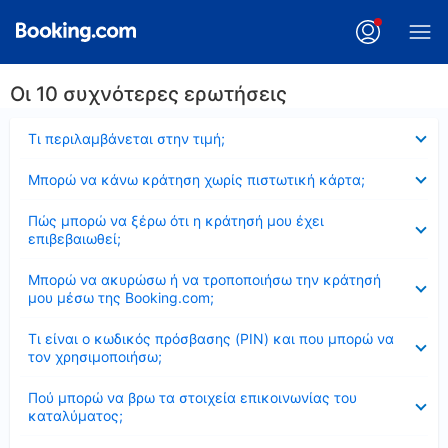
Οι 10 συχνότερες ερωτήσεις
Έκλεισε
Τι περιλαμβάνεται στην τιμή;
Έκλεισε
Μπορώ να κάνω κράτηση χωρίς πιστωτική κάρτα;
Έκλεισε
Πώς μπορώ να ξέρω ότι η κράτησή μου έχει
επιβεβαιωθεί;
Έκλεισε
Μπορώ να ακυρώσω ή να τροποποιήσω την κράτησή
μου μέσω της Booking.com;
Έκλεισε
Τι είναι ο κωδικός πρόσβασης (PIN) και που μπορώ να
τον χρησιμοποιήσω;
Έκλεισε
Πού μπορώ να βρω τα στοιχεία επικοινωνίας του
καταλύματος;
Έκλεισε