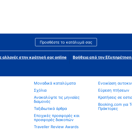
Προσθέστε το κατάλυμά σας
ε αλλαγές στην κράτησή σας online
Βοήθεια από την Εξυπηρέτησ
Μοναδικά καταλύματα
Ενοικίαση αυτοκι
Σχόλια
Εύρεση πτήσεων
Ανακαλύψτε τις μηνιαίες
Κρατήσεις σε εστι
διαμονές
Booking.com για Τ
Ταξιδιωτικά άρθρα
Πράκτορες
Εποχικές προσφορές και
προσφορές διακοπών
Traveller Review Awards