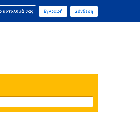
ν κράτησή σας
ο κατάλυμά σας
Εγγραφή
Σύνδεση
νό σας νόμισμα είναι Δολάριο Η.Π.Α.
 Η τωρινή σας γλώσσα είναι τα Ελληνικά