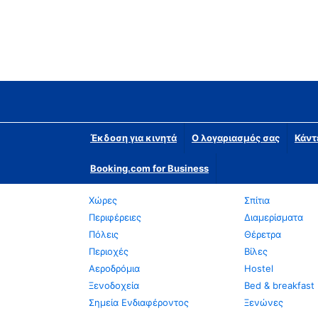
Έκδοση για κινητά
Ο λογαριασμός σας
Κάντ
Booking.com for Business
Χώρες
Σπίτια
Περιφέρειες
Διαμερίσματα
Πόλεις
Θέρετρα
Περιοχές
Βίλες
Αεροδρόμια
Hostel
Ξενοδοχεία
Bed & breakfast
Σημεία Ενδιαφέροντος
Ξενώνες