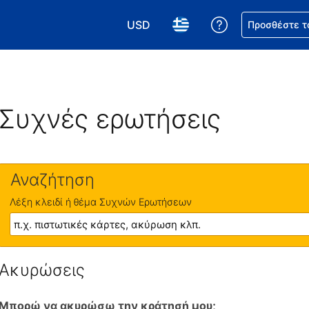
USD
Βοήθεια για τη
Προσθέστε τ
Επιλέξτε το νόμισμά σας. Το τωρι
Επιλέξτε τη γλώσσα σας.
Συχνές ερωτήσεις
Αναζήτηση
Λέξη κλειδί ή θέμα Συχνών Ερωτήσεων
Ακυρώσεις
Μπορώ να ακυρώσω την κράτησή μου;