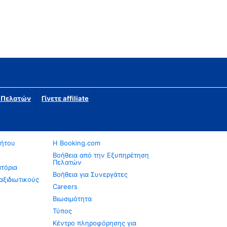
η Πελατών
Γίνετε affiliate
νήτου
Η Booking.com
Βοήθεια από την Εξυπηρέτηση
Πελατών
ατόρια
Βοήθεια για Συνεργάτες
αξιδιωτικούς
Careers
Βιωσιμότητα
Τύπος
Κέντρο πληροφόρησης για