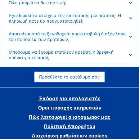
Πώς μπορώ να δω την τιμή;
Έκλεισε
Έχω δώσει τα στοιχεία της πιστωτικής μου κάρτας. Η
πληρωμή πότε θα πραγματοποιηθεί;
Έκλεισε
Απαιτείται από το ξενοδοχείο προκαταβολή ή εξόφληση
του ποσού εκ των προτέρων;
Έκλεισε
Μπορούμε να έχουμε επιπλέον κρεβάτι ή βρεφική
κούνια για το παιδί;
Προσθέστε το κατάλυμά σας
Έκδοση για υπολογιστές
Όροι παροχής υπηρεσιών
Πώς λειτουργεί ο ιστοχώρος μας
Πολιτική Απορρήτου
Διαχείριση ρυθμίσεων cookies