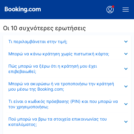
Οι 10 συχνότερες ερωτήσεις
Έκλεισε
Τι περιλαμβάνεται στην τιμή;
Έκλεισε
Μπορώ να κάνω κράτηση χωρίς πιστωτική κάρτα;
Έκλεισε
Πώς μπορώ να ξέρω ότι η κράτησή μου έχει
επιβεβαιωθεί;
Έκλεισε
Μπορώ να ακυρώσω ή να τροποποιήσω την κράτησή
μου μέσω της Booking.com;
Έκλεισε
Τι είναι ο κωδικός πρόσβασης (PIN) και που μπορώ να
τον χρησιμοποιήσω;
Έκλεισε
Πού μπορώ να βρω τα στοιχεία επικοινωνίας του
καταλύματος;
Έκλεισε