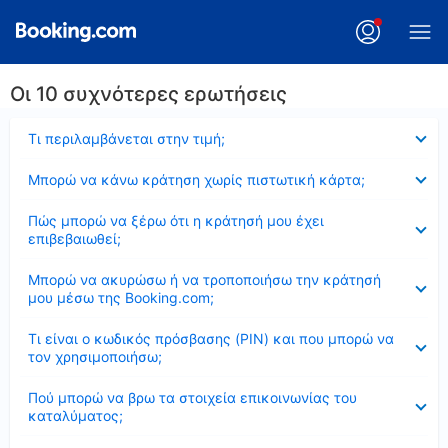
Οι 10 συχνότερες ερωτήσεις
Έκλεισε
Τι περιλαμβάνεται στην τιμή;
Έκλεισε
Μπορώ να κάνω κράτηση χωρίς πιστωτική κάρτα;
Έκλεισε
Πώς μπορώ να ξέρω ότι η κράτησή μου έχει
επιβεβαιωθεί;
Έκλεισε
Μπορώ να ακυρώσω ή να τροποποιήσω την κράτησή
μου μέσω της Booking.com;
Έκλεισε
Τι είναι ο κωδικός πρόσβασης (PIN) και που μπορώ να
τον χρησιμοποιήσω;
Έκλεισε
Πού μπορώ να βρω τα στοιχεία επικοινωνίας του
καταλύματος;
Έκλεισε