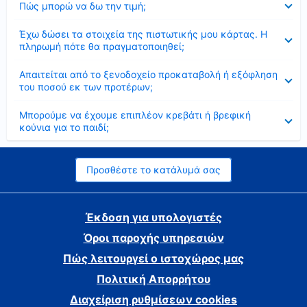
Πώς μπορώ να δω την τιμή;
Έκλεισε
Έχω δώσει τα στοιχεία της πιστωτικής μου κάρτας. Η
πληρωμή πότε θα πραγματοποιηθεί;
Έκλεισε
Απαιτείται από το ξενοδοχείο προκαταβολή ή εξόφληση
του ποσού εκ των προτέρων;
Έκλεισε
Μπορούμε να έχουμε επιπλέον κρεβάτι ή βρεφική
κούνια για το παιδί;
Προσθέστε το κατάλυμά σας
Έκδοση για υπολογιστές
Όροι παροχής υπηρεσιών
Πώς λειτουργεί ο ιστοχώρος μας
Πολιτική Απορρήτου
Διαχείριση ρυθμίσεων cookies