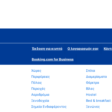
Έκδοση για κινητά
Ο λογαριασμός σας
Κάντ
Booking.com for Business
Χώρες
Σπίτια
Περιφέρειες
Διαμερίσματα
Πόλεις
Θέρετρα
Περιοχές
Βίλες
Αεροδρόμια
Hostel
Ξενοδοχεία
Bed & breakfast
Σημεία Ενδιαφέροντος
Ξενώνες