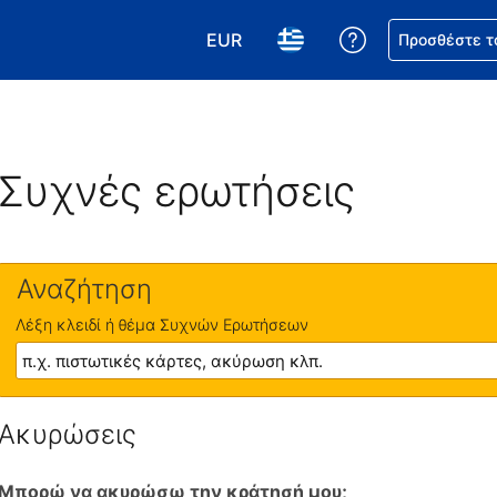
EUR
Βοήθεια για τη
Προσθέστε τ
Επιλέξτε το νόμισμά σας. Το τωρ
Επιλέξτε τη γλώσσα σας.
Συχνές ερωτήσεις
Αναζήτηση
Λέξη κλειδί ή θέμα Συχνών Ερωτήσεων
Ακυρώσεις
Μπορώ να ακυρώσω την κράτησή μου;