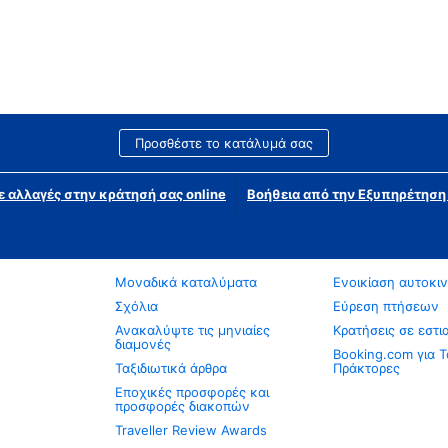
Προσθέστε το κατάλυμά σας
ε αλλαγές στην κράτησή σας online
Βοήθεια από την Εξυπηρέτησ
Μοναδικά καταλύματα
Ενοικίαση αυτοκι
Σχόλια
Εύρεση πτήσεων
Ανακαλύψτε τις μηνιαίες
Κρατήσεις σε εστι
διαμονές
Booking.com για Τ
Ταξιδιωτικά άρθρα
Πράκτορες
Εποχικές προσφορές και
προσφορές διακοπών
Traveller Review Awards