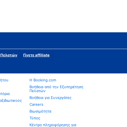
η Πελατών
Γίνετε affiliate
νήτου
Η Booking.com
Βοήθεια από την Εξυπηρέτηση
Πελατών
ατόρια
Βοήθεια για Συνεργάτες
αξιδιωτικούς
Careers
Βιωσιμότητα
Τύπος
Κέντρο πληροφόρησης για