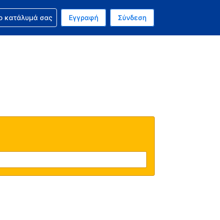
ν κράτησή σας
ο κατάλυμά σας
Εγγραφή
Σύνδεση
ινό σας νόμισμα είναι Ευρώ
 Η τωρινή σας γλώσσα είναι τα Ελληνικά