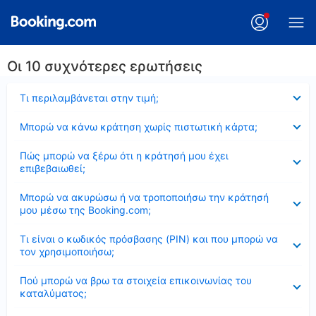
Οι 10 συχνότερες ερωτήσεις
Έκλεισε
Τι περιλαμβάνεται στην τιμή;
Έκλεισε
Μπορώ να κάνω κράτηση χωρίς πιστωτική κάρτα;
Έκλεισε
Πώς μπορώ να ξέρω ότι η κράτησή μου έχει
επιβεβαιωθεί;
Έκλεισε
Μπορώ να ακυρώσω ή να τροποποιήσω την κράτησή
μου μέσω της Booking.com;
Έκλεισε
Τι είναι ο κωδικός πρόσβασης (PIN) και που μπορώ να
τον χρησιμοποιήσω;
Έκλεισε
Πού μπορώ να βρω τα στοιχεία επικοινωνίας του
καταλύματος;
Έκλεισε