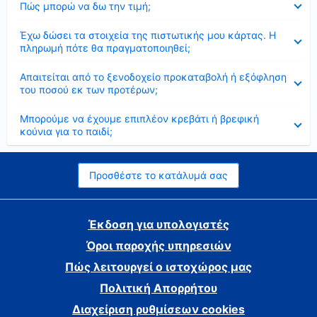
Πώς μπορώ να δω την τιμή;
Έκλεισε
Έχω δώσει τα στοιχεία της πιστωτικής μου κάρτας. Η
πληρωμή πότε θα πραγματοποιηθεί;
Έκλεισε
Απαιτείται από το ξενοδοχείο προκαταβολή ή εξόφληση
του ποσού εκ των προτέρων;
Έκλεισε
Μπορούμε να έχουμε επιπλέον κρεβάτι ή βρεφική
κούνια για το παιδί;
Προσθέστε το κατάλυμά σας
Έκδοση για υπολογιστές
Όροι παροχής υπηρεσιών
Πώς λειτουργεί ο ιστοχώρος μας
Πολιτική Απορρήτου
Διαχείριση ρυθμίσεων cookies