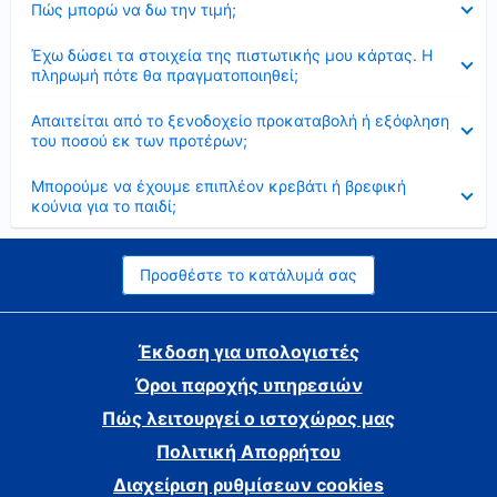
Πώς μπορώ να δω την τιμή;
Έκλεισε
Έχω δώσει τα στοιχεία της πιστωτικής μου κάρτας. Η
πληρωμή πότε θα πραγματοποιηθεί;
Έκλεισε
Απαιτείται από το ξενοδοχείο προκαταβολή ή εξόφληση
του ποσού εκ των προτέρων;
Έκλεισε
Μπορούμε να έχουμε επιπλέον κρεβάτι ή βρεφική
κούνια για το παιδί;
Προσθέστε το κατάλυμά σας
Έκδοση για υπολογιστές
Όροι παροχής υπηρεσιών
Πώς λειτουργεί ο ιστοχώρος μας
Πολιτική Απορρήτου
Διαχείριση ρυθμίσεων cookies