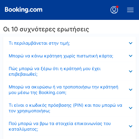
Οι 10 συχνότερες ερωτήσεις
Έκλεισε
Τι περιλαμβάνεται στην τιμή;
Έκλεισε
Μπορώ να κάνω κράτηση χωρίς πιστωτική κάρτα;
Έκλεισε
Πώς μπορώ να ξέρω ότι η κράτησή μου έχει
επιβεβαιωθεί;
Έκλεισε
Μπορώ να ακυρώσω ή να τροποποιήσω την κράτησή
μου μέσω της Booking.com;
Έκλεισε
Τι είναι ο κωδικός πρόσβασης (PIN) και που μπορώ να
τον χρησιμοποιήσω;
Έκλεισε
Πού μπορώ να βρω τα στοιχεία επικοινωνίας του
καταλύματος;
Έκλεισε