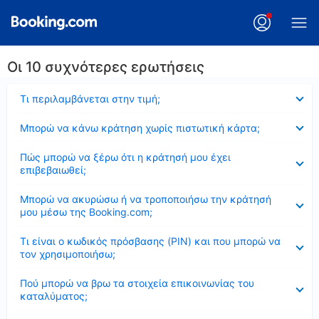
Οι 10 συχνότερες ερωτήσεις
Έκλεισε
Τι περιλαμβάνεται στην τιμή;
Έκλεισε
Μπορώ να κάνω κράτηση χωρίς πιστωτική κάρτα;
Έκλεισε
Πώς μπορώ να ξέρω ότι η κράτησή μου έχει
επιβεβαιωθεί;
Έκλεισε
Μπορώ να ακυρώσω ή να τροποποιήσω την κράτησή
μου μέσω της Booking.com;
Έκλεισε
Τι είναι ο κωδικός πρόσβασης (PIN) και που μπορώ να
τον χρησιμοποιήσω;
Έκλεισε
Πού μπορώ να βρω τα στοιχεία επικοινωνίας του
καταλύματος;
Έκλεισε