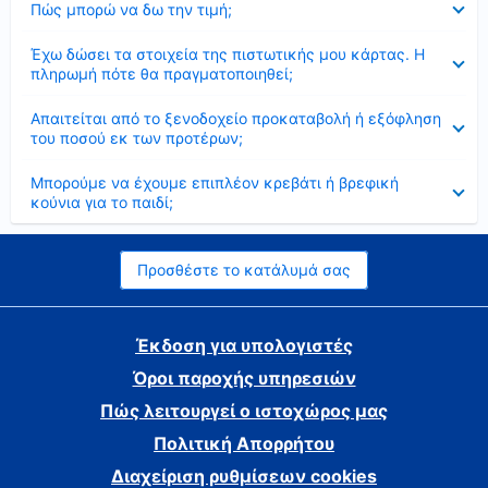
Πώς μπορώ να δω την τιμή;
Έκλεισε
Έχω δώσει τα στοιχεία της πιστωτικής μου κάρτας. Η
πληρωμή πότε θα πραγματοποιηθεί;
Έκλεισε
Απαιτείται από το ξενοδοχείο προκαταβολή ή εξόφληση
του ποσού εκ των προτέρων;
Έκλεισε
Μπορούμε να έχουμε επιπλέον κρεβάτι ή βρεφική
κούνια για το παιδί;
Προσθέστε το κατάλυμά σας
Έκδοση για υπολογιστές
Όροι παροχής υπηρεσιών
Πώς λειτουργεί ο ιστοχώρος μας
Πολιτική Απορρήτου
Διαχείριση ρυθμίσεων cookies