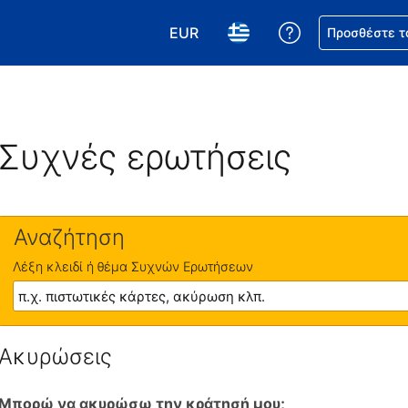
EUR
Βοήθεια για τη
Προσθέστε τ
Επιλέξτε το νόμισμά σας. Το τωρ
Επιλέξτε τη γλώσσα σας.
Συχνές ερωτήσεις
Αναζήτηση
Λέξη κλειδί ή θέμα Συχνών Ερωτήσεων
Ακυρώσεις
Μπορώ να ακυρώσω την κράτησή μου;