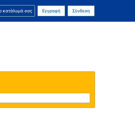
ν κράτησή σας
ο κατάλυμά σας
Εγγραφή
Σύνδεση
ινό σας νόμισμα είναι Ευρώ
 Η τωρινή σας γλώσσα είναι τα Ελληνικά