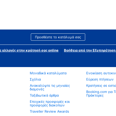
Προσθέστε το κατάλυμά σας
ε αλλαγές στην κράτησή σας online
Βοήθεια από την Εξυπηρέτησ
Μοναδικά καταλύματα
Ενοικίαση αυτοκι
Σχόλια
Εύρεση πτήσεων
Ανακαλύψτε τις μηνιαίες
Κρατήσεις σε εστι
διαμονές
Booking.com για Τ
Ταξιδιωτικά άρθρα
Πράκτορες
Εποχικές προσφορές και
προσφορές διακοπών
Traveller Review Awards