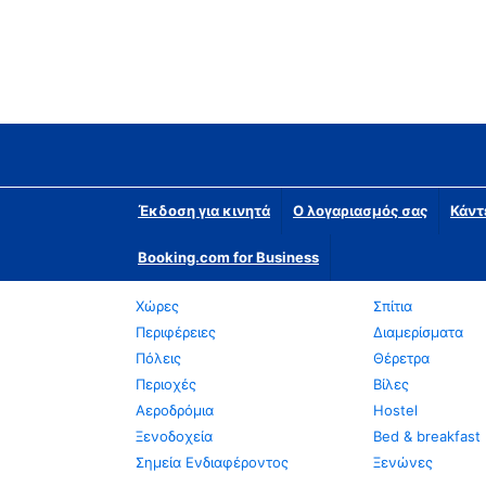
Έκδοση για κινητά
Ο λογαριασμός σας
Κάντ
Booking.com for Business
Χώρες
Σπίτια
Περιφέρειες
Διαμερίσματα
Πόλεις
Θέρετρα
Περιοχές
Βίλες
Αεροδρόμια
Hostel
Ξενοδοχεία
Bed & breakfast
Σημεία Ενδιαφέροντος
Ξενώνες