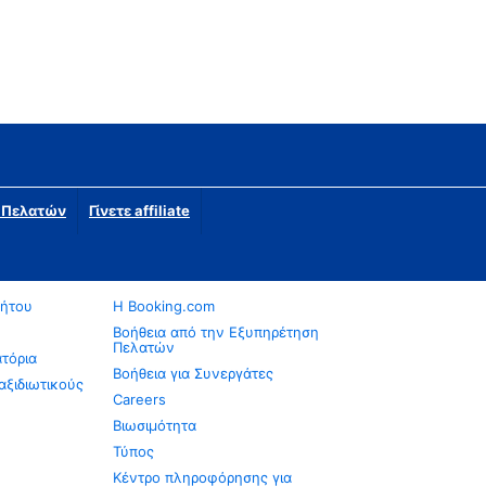
η Πελατών
Γίνετε affiliate
νήτου
Η Booking.com
Βοήθεια από την Εξυπηρέτηση
Πελατών
ατόρια
Βοήθεια για Συνεργάτες
αξιδιωτικούς
Careers
Βιωσιμότητα
Τύπος
Κέντρο πληροφόρησης για