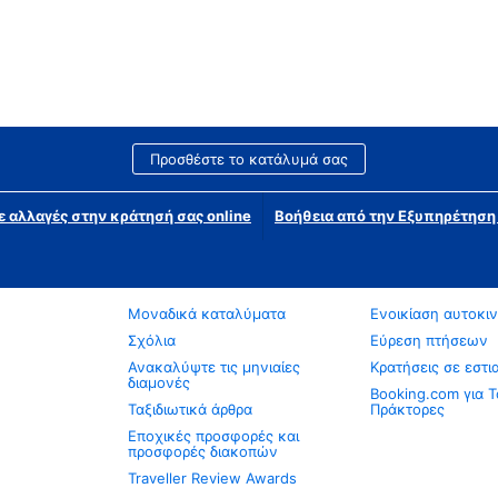
Προσθέστε το κατάλυμά σας
ε αλλαγές στην κράτησή σας online
Βοήθεια από την Εξυπηρέτησ
Μοναδικά καταλύματα
Ενοικίαση αυτοκι
Σχόλια
Εύρεση πτήσεων
Ανακαλύψτε τις μηνιαίες
Κρατήσεις σε εστι
διαμονές
Booking.com για Τ
Ταξιδιωτικά άρθρα
Πράκτορες
Εποχικές προσφορές και
προσφορές διακοπών
Traveller Review Awards