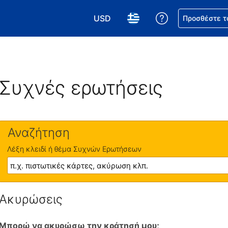
USD
Βοήθεια για τη
Προσθέστε τ
Επιλέξτε το νόμισμά σας. Το τωρι
Επιλέξτε τη γλώσσα σας.
Συχνές ερωτήσεις
Αναζήτηση
Λέξη κλειδί ή θέμα Συχνών Ερωτήσεων
Ακυρώσεις
Μπορώ να ακυρώσω την κράτησή μου;