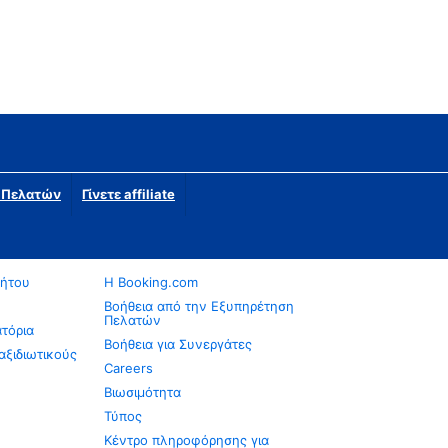
η Πελατών
Γίνετε affiliate
νήτου
Η Booking.com
Βοήθεια από την Εξυπηρέτηση
Πελατών
ατόρια
Βοήθεια για Συνεργάτες
αξιδιωτικούς
Careers
Βιωσιμότητα
Τύπος
Κέντρο πληροφόρησης για