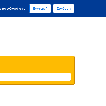
ν κράτησή σας
ο κατάλυμά σας
Εγγραφή
Σύνδεση
νό σας νόμισμα είναι Δολάριο Η.Π.Α.
 Η τωρινή σας γλώσσα είναι τα Ελληνικά