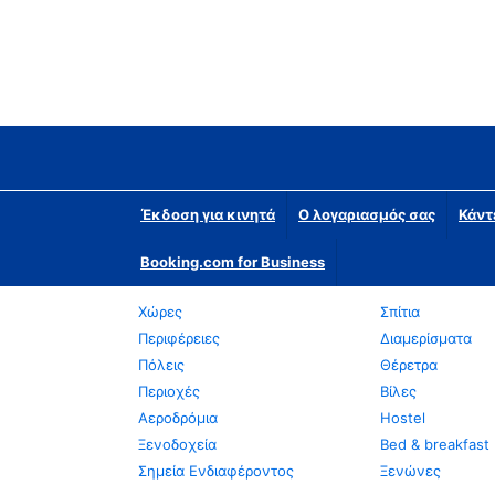
Έκδοση για κινητά
Ο λογαριασμός σας
Κάντ
Booking.com for Business
Χώρες
Σπίτια
Περιφέρειες
Διαμερίσματα
Πόλεις
Θέρετρα
Περιοχές
Βίλες
Αεροδρόμια
Hostel
Ξενοδοχεία
Bed & breakfast
Σημεία Ενδιαφέροντος
Ξενώνες