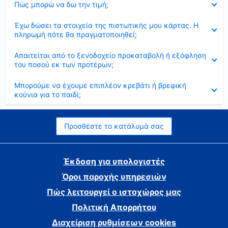
Πώς μπορώ να δω την τιμή;
Έκλεισε
Έχω δώσει τα στοιχεία της πιστωτικής μου κάρτας. Η
πληρωμή πότε θα πραγματοποιηθεί;
Έκλεισε
Απαιτείται από το ξενοδοχείο προκαταβολή ή εξόφληση
του ποσού εκ των προτέρων;
Έκλεισε
Μπορούμε να έχουμε επιπλέον κρεβάτι ή βρεφική
κούνια για το παιδί;
Προσθέστε το κατάλυμά σας
Έκδοση για υπολογιστές
Όροι παροχής υπηρεσιών
Πώς λειτουργεί ο ιστοχώρος μας
Πολιτική Απορρήτου
Διαχείριση ρυθμίσεων cookies