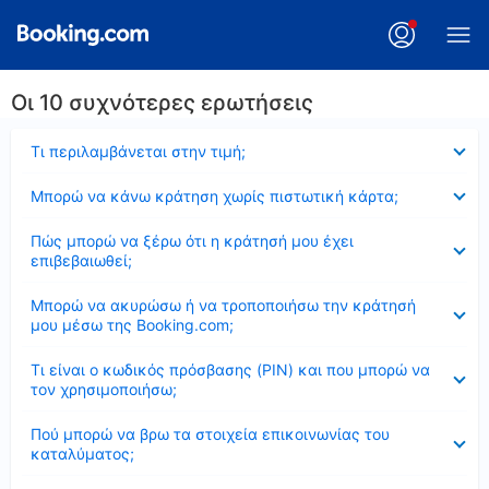
Οι 10 συχνότερες ερωτήσεις
Έκλεισε
Τι περιλαμβάνεται στην τιμή;
Έκλεισε
Μπορώ να κάνω κράτηση χωρίς πιστωτική κάρτα;
Έκλεισε
Πώς μπορώ να ξέρω ότι η κράτησή μου έχει
επιβεβαιωθεί;
Έκλεισε
Μπορώ να ακυρώσω ή να τροποποιήσω την κράτησή
μου μέσω της Booking.com;
Έκλεισε
Τι είναι ο κωδικός πρόσβασης (PIN) και που μπορώ να
τον χρησιμοποιήσω;
Έκλεισε
Πού μπορώ να βρω τα στοιχεία επικοινωνίας του
καταλύματος;
Έκλεισε