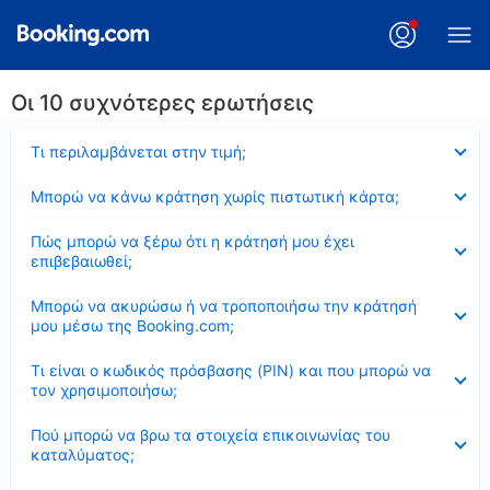
Οι 10 συχνότερες ερωτήσεις
Έκλεισε
Τι περιλαμβάνεται στην τιμή;
Έκλεισε
Μπορώ να κάνω κράτηση χωρίς πιστωτική κάρτα;
Έκλεισε
Πώς μπορώ να ξέρω ότι η κράτησή μου έχει
επιβεβαιωθεί;
Έκλεισε
Μπορώ να ακυρώσω ή να τροποποιήσω την κράτησή
μου μέσω της Booking.com;
Έκλεισε
Τι είναι ο κωδικός πρόσβασης (PIN) και που μπορώ να
τον χρησιμοποιήσω;
Έκλεισε
Πού μπορώ να βρω τα στοιχεία επικοινωνίας του
καταλύματος;
Έκλεισε