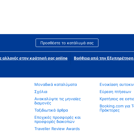
Προσθέστε το κατάλυμά σας
ε αλλαγές στην κράτησή σας online
Βοήθεια από την Εξυπηρέτησ
Μοναδικά καταλύματα
Ενοικίαση αυτοκι
Σχόλια
Εύρεση πτήσεων
Ανακαλύψτε τις μηνιαίες
Κρατήσεις σε εστι
διαμονές
Booking.com για Τ
Ταξιδιωτικά άρθρα
Πράκτορες
Εποχικές προσφορές και
προσφορές διακοπών
Traveller Review Awards