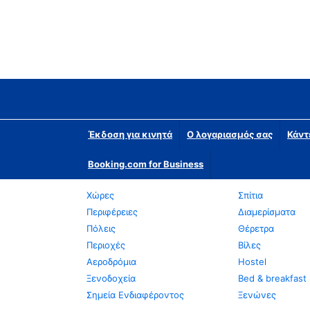
Έκδοση για κινητά
Ο λογαριασμός σας
Κάντ
Booking.com for Business
Χώρες
Σπίτια
Περιφέρειες
Διαμερίσματα
Πόλεις
Θέρετρα
Περιοχές
Βίλες
Αεροδρόμια
Hostel
Ξενοδοχεία
Bed & breakfast
Σημεία Ενδιαφέροντος
Ξενώνες