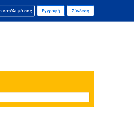
ν κράτησή σας
ο κατάλυμά σας
Εγγραφή
Σύνδεση
ινό σας νόμισμα είναι Ευρώ
 Η τωρινή σας γλώσσα είναι τα Ελληνικά