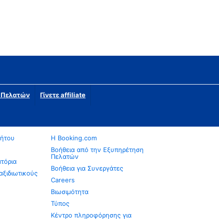
η Πελατών
Γίνετε affiliate
νήτου
Η Booking.com
Βοήθεια από την Εξυπηρέτηση
Πελατών
ατόρια
Βοήθεια για Συνεργάτες
αξιδιωτικούς
Careers
Βιωσιμότητα
Τύπος
Κέντρο πληροφόρησης για