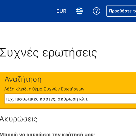
EUR
Βοήθεια για τη
Προσθέστε τ
Επιλέξτε το νόμισμά σας. Το τωρ
Επιλέξτε τη γλώσσα σας.
Συχνές ερωτήσεις
Αναζήτηση
Λέξη κλειδί ή θέμα Συχνών Ερωτήσεων
Ακυρώσεις
Μπορώ να ακυρώσω την κράτησή μου;