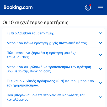
Οι 10 συχνότερες ερωτήσεις
Έκλεισε
Τι περιλαμβάνεται στην τιμή;
Έκλεισε
Μπορώ να κάνω κράτηση χωρίς πιστωτική κάρτα;
Έκλεισε
Πώς μπορώ να ξέρω ότι η κράτησή μου έχει
επιβεβαιωθεί;
Έκλεισε
Μπορώ να ακυρώσω ή να τροποποιήσω την κράτησή
μου μέσω της Booking.com;
Έκλεισε
Τι είναι ο κωδικός πρόσβασης (PIN) και που μπορώ να
τον χρησιμοποιήσω;
Έκλεισε
Πού μπορώ να βρω τα στοιχεία επικοινωνίας του
καταλύματος;
Έκλεισε