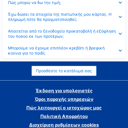
Πώς μπορώ να δω την τιμή;
Έκλεισε
Έχω δώσει τα στοιχεία της πιστωτικής μου κάρτας. Η
πληρωμή πότε θα πραγματοποιηθεί;
Έκλεισε
Απαιτείται από το ξενοδοχείο προκαταβολή ή εξόφληση
του ποσού εκ των προτέρων;
Έκλεισε
Μπορούμε να έχουμε επιπλέον κρεβάτι ή βρεφική
κούνια για το παιδί;
Προσθέστε το κατάλυμά σας
Έκδοση για υπολογιστές
Όροι παροχής υπηρεσιών
Πώς λειτουργεί ο ιστοχώρος μας
Πολιτική Απορρήτου
Διαχείριση ρυθμίσεων cookies