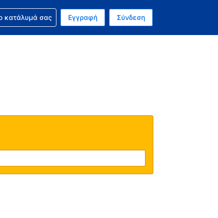
ν κράτησή σας
ο κατάλυμά σας
Εγγραφή
Σύνδεση
νό σας νόμισμα είναι Δολάριο Η.Π.Α.
 Η τωρινή σας γλώσσα είναι τα Ελληνικά