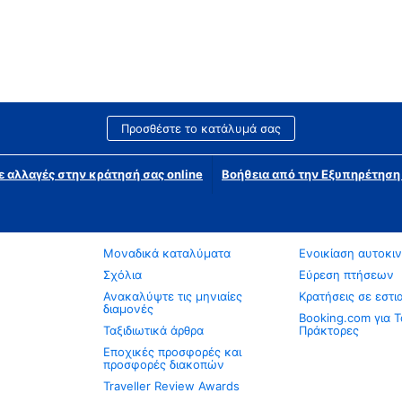
Προσθέστε το κατάλυμά σας
ε αλλαγές στην κράτησή σας online
Βοήθεια από την Εξυπηρέτησ
Μοναδικά καταλύματα
Ενοικίαση αυτοκι
Σχόλια
Εύρεση πτήσεων
Ανακαλύψτε τις μηνιαίες
Κρατήσεις σε εστι
διαμονές
Booking.com για Τ
Ταξιδιωτικά άρθρα
Πράκτορες
Εποχικές προσφορές και
προσφορές διακοπών
Traveller Review Awards