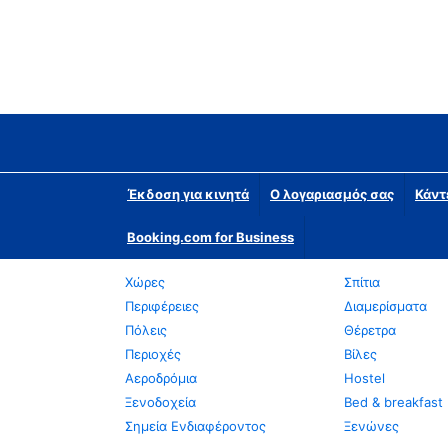
Έκδοση για κινητά
Ο λογαριασμός σας
Κάντ
Booking.com for Business
Χώρες
Σπίτια
Περιφέρειες
Διαμερίσματα
Πόλεις
Θέρετρα
Περιοχές
Βίλες
Αεροδρόμια
Hostel
Ξενοδοχεία
Bed & breakfast
Σημεία Ενδιαφέροντος
Ξενώνες