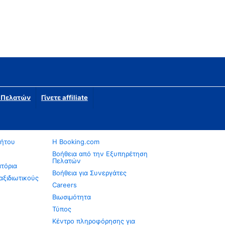
η Πελατών
Γίνετε affiliate
νήτου
Η Booking.com
Βοήθεια από την Εξυπηρέτηση
Πελατών
ατόρια
Βοήθεια για Συνεργάτες
αξιδιωτικούς
Careers
Βιωσιμότητα
Τύπος
Κέντρο πληροφόρησης για