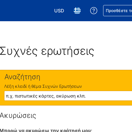
USD
Βοήθεια για τη
Προσθέστε τ
Επιλέξτε το νόμισμά σας. Το τωρι
Επιλέξτε τη γλώσσα σας.
Συχνές ερωτήσεις
Αναζήτηση
Λέξη κλειδί ή θέμα Συχνών Ερωτήσεων
Ακυρώσεις
Μπορώ να ακυρώσω την κράτησή μου;