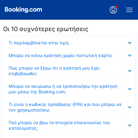
Οι 10 συχνότερες ερωτήσεις
Έκλεισε
Τι περιλαμβάνεται στην τιμή;
Έκλεισε
Μπορώ να κάνω κράτηση χωρίς πιστωτική κάρτα;
Έκλεισε
Πώς μπορώ να ξέρω ότι η κράτησή μου έχει
επιβεβαιωθεί;
Έκλεισε
Μπορώ να ακυρώσω ή να τροποποιήσω την κράτησή
μου μέσω της Booking.com;
Έκλεισε
Τι είναι ο κωδικός πρόσβασης (PIN) και που μπορώ να
τον χρησιμοποιήσω;
Έκλεισε
Πού μπορώ να βρω τα στοιχεία επικοινωνίας του
καταλύματος;
Έκλεισε