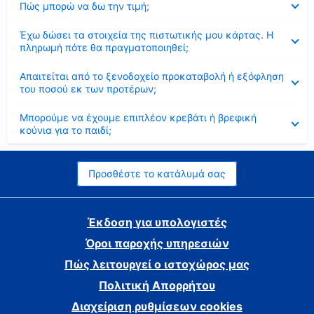
Πώς μπορώ να δω την τιμή;
Έκλεισε
Έχω δώσει τα στοιχεία της πιστωτικής μου κάρτας. Η
πληρωμή πότε θα πραγματοποιηθεί;
Έκλεισε
Απαιτείται από το ξενοδοχείο προκαταβολή ή εξόφληση
του ποσού εκ των προτέρων;
Έκλεισε
Μπορούμε να έχουμε επιπλέον κρεβάτι ή βρεφική
κούνια για το παιδί;
Προσθέστε το κατάλυμά σας
Έκδοση για υπολογιστές
Όροι παροχής υπηρεσιών
Πώς λειτουργεί ο ιστοχώρος μας
Πολιτική Απορρήτου
Διαχείριση ρυθμίσεων cookies