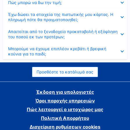
Πώς μπορώ να δω την τιμή;
Έκλεισε
Έχω δώσει τα στοιχεία της πιστωτικής μου κάρτας. Η
πληρωμή πότε θα πραγματοποιηθεί;
Έκλεισε
Απαιτείται από το ξενοδοχείο προκαταβολή ή εξόφληση
του ποσού εκ των προτέρων;
Έκλεισε
Μπορούμε να έχουμε επιπλέον κρεβάτι ή βρεφική
κούνια για το παιδί;
Προσθέστε το κατάλυμά σας
Έκδοση για υπολογιστές
Όροι παροχής υπηρεσιών
Πώς λειτουργεί ο ιστοχώρος μας
Πολιτική Απορρήτου
Διαχείριση ρυθμίσεων cookies