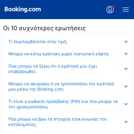
Οι 10 συχνότερες ερωτήσεις
Έκλεισε
Τι περιλαμβάνεται στην τιμή;
Έκλεισε
Μπορώ να κάνω κράτηση χωρίς πιστωτική κάρτα;
Έκλεισε
Πώς μπορώ να ξέρω ότι η κράτησή μου έχει
επιβεβαιωθεί;
Έκλεισε
Μπορώ να ακυρώσω ή να τροποποιήσω την κράτησή
μου μέσω της Booking.com;
Έκλεισε
Τι είναι ο κωδικός πρόσβασης (PIN) και που μπορώ να
τον χρησιμοποιήσω;
Έκλεισε
Πού μπορώ να βρω τα στοιχεία επικοινωνίας του
καταλύματος;
Έκλεισε