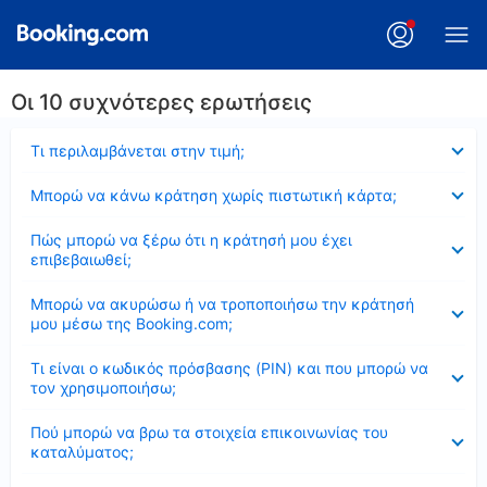
Οι 10 συχνότερες ερωτήσεις
Έκλεισε
Τι περιλαμβάνεται στην τιμή;
Έκλεισε
Μπορώ να κάνω κράτηση χωρίς πιστωτική κάρτα;
Έκλεισε
Πώς μπορώ να ξέρω ότι η κράτησή μου έχει
επιβεβαιωθεί;
Έκλεισε
Μπορώ να ακυρώσω ή να τροποποιήσω την κράτησή
μου μέσω της Booking.com;
Έκλεισε
Τι είναι ο κωδικός πρόσβασης (PIN) και που μπορώ να
τον χρησιμοποιήσω;
Έκλεισε
Πού μπορώ να βρω τα στοιχεία επικοινωνίας του
καταλύματος;
Έκλεισε