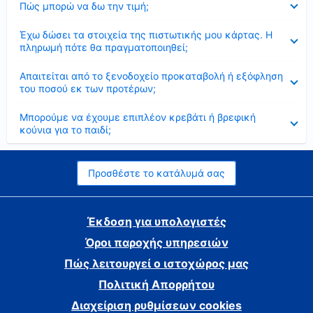
Πώς μπορώ να δω την τιμή;
Έκλεισε
Έχω δώσει τα στοιχεία της πιστωτικής μου κάρτας. Η
πληρωμή πότε θα πραγματοποιηθεί;
Έκλεισε
Απαιτείται από το ξενοδοχείο προκαταβολή ή εξόφληση
του ποσού εκ των προτέρων;
Έκλεισε
Μπορούμε να έχουμε επιπλέον κρεβάτι ή βρεφική
κούνια για το παιδί;
Προσθέστε το κατάλυμά σας
Έκδοση για υπολογιστές
Όροι παροχής υπηρεσιών
Πώς λειτουργεί ο ιστοχώρος μας
Πολιτική Απορρήτου
Διαχείριση ρυθμίσεων cookies