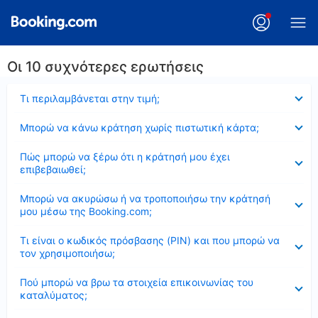
Οι 10 συχνότερες ερωτήσεις
Έκλεισε
Τι περιλαμβάνεται στην τιμή;
Έκλεισε
Μπορώ να κάνω κράτηση χωρίς πιστωτική κάρτα;
Έκλεισε
Πώς μπορώ να ξέρω ότι η κράτησή μου έχει
επιβεβαιωθεί;
Έκλεισε
Μπορώ να ακυρώσω ή να τροποποιήσω την κράτησή
μου μέσω της Booking.com;
Έκλεισε
Τι είναι ο κωδικός πρόσβασης (PIN) και που μπορώ να
τον χρησιμοποιήσω;
Έκλεισε
Πού μπορώ να βρω τα στοιχεία επικοινωνίας του
καταλύματος;
Έκλεισε