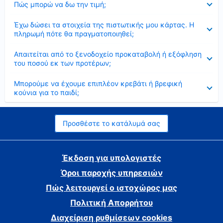
Πώς μπορώ να δω την τιμή;
Έκλεισε
Έχω δώσει τα στοιχεία της πιστωτικής μου κάρτας. Η
πληρωμή πότε θα πραγματοποιηθεί;
Έκλεισε
Απαιτείται από το ξενοδοχείο προκαταβολή ή εξόφληση
του ποσού εκ των προτέρων;
Έκλεισε
Μπορούμε να έχουμε επιπλέον κρεβάτι ή βρεφική
κούνια για το παιδί;
Προσθέστε το κατάλυμά σας
Έκδοση για υπολογιστές
Όροι παροχής υπηρεσιών
Πώς λειτουργεί ο ιστοχώρος μας
Πολιτική Απορρήτου
Διαχείριση ρυθμίσεων cookies