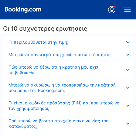
Οι 10 συχνότερες ερωτήσεις
Έκλεισε
Τι περιλαμβάνεται στην τιμή;
Έκλεισε
Μπορώ να κάνω κράτηση χωρίς πιστωτική κάρτα;
Έκλεισε
Πώς μπορώ να ξέρω ότι η κράτησή μου έχει
επιβεβαιωθεί;
Έκλεισε
Μπορώ να ακυρώσω ή να τροποποιήσω την κράτησή
μου μέσω της Booking.com;
Έκλεισε
Τι είναι ο κωδικός πρόσβασης (PIN) και που μπορώ να
τον χρησιμοποιήσω;
Έκλεισε
Πού μπορώ να βρω τα στοιχεία επικοινωνίας του
καταλύματος;
Έκλεισε