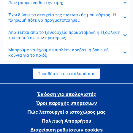
Πώς μπορώ να δω την τιμή;
Έκλεισε
Έχω δώσει τα στοιχεία της πιστωτικής μου κάρτας. Η
πληρωμή πότε θα πραγματοποιηθεί;
Έκλεισε
Απαιτείται από το ξενοδοχείο προκαταβολή ή εξόφληση
του ποσού εκ των προτέρων;
Έκλεισε
Μπορούμε να έχουμε επιπλέον κρεβάτι ή βρεφική
κούνια για το παιδί;
Προσθέστε το κατάλυμά σας
Έκδοση για υπολογιστές
Όροι παροχής υπηρεσιών
Πώς λειτουργεί ο ιστοχώρος μας
Πολιτική Απορρήτου
Διαχείριση ρυθμίσεων cookies