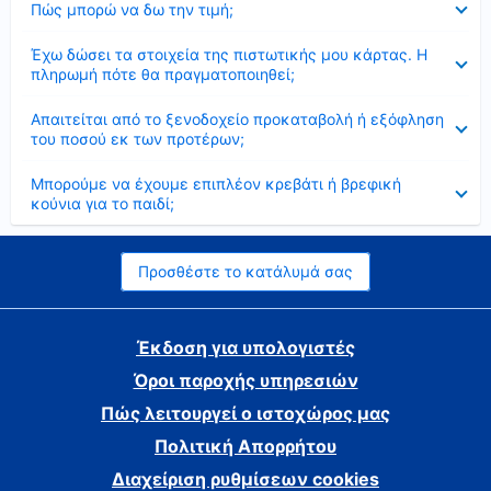
Πώς μπορώ να δω την τιμή;
Έκλεισε
Έχω δώσει τα στοιχεία της πιστωτικής μου κάρτας. Η
πληρωμή πότε θα πραγματοποιηθεί;
Έκλεισε
Απαιτείται από το ξενοδοχείο προκαταβολή ή εξόφληση
του ποσού εκ των προτέρων;
Έκλεισε
Μπορούμε να έχουμε επιπλέον κρεβάτι ή βρεφική
κούνια για το παιδί;
Προσθέστε το κατάλυμά σας
Έκδοση για υπολογιστές
Όροι παροχής υπηρεσιών
Πώς λειτουργεί ο ιστοχώρος μας
Πολιτική Απορρήτου
Διαχείριση ρυθμίσεων cookies