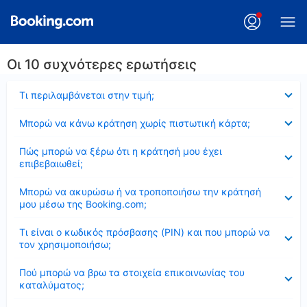
Οι 10 συχνότερες ερωτήσεις
Έκλεισε
Τι περιλαμβάνεται στην τιμή;
Έκλεισε
Μπορώ να κάνω κράτηση χωρίς πιστωτική κάρτα;
Έκλεισε
Πώς μπορώ να ξέρω ότι η κράτησή μου έχει
επιβεβαιωθεί;
Έκλεισε
Μπορώ να ακυρώσω ή να τροποποιήσω την κράτησή
μου μέσω της Booking.com;
Έκλεισε
Τι είναι ο κωδικός πρόσβασης (PIN) και που μπορώ να
τον χρησιμοποιήσω;
Έκλεισε
Πού μπορώ να βρω τα στοιχεία επικοινωνίας του
καταλύματος;
Έκλεισε