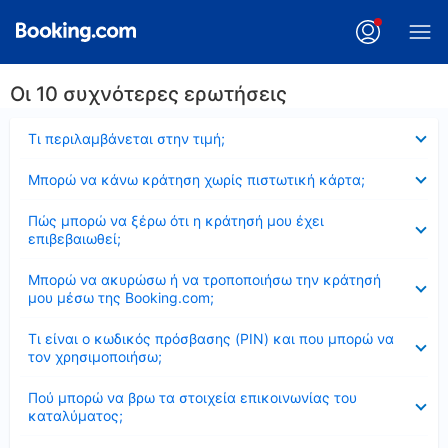
Οι 10 συχνότερες ερωτήσεις
Έκλεισε
Τι περιλαμβάνεται στην τιμή;
Έκλεισε
Μπορώ να κάνω κράτηση χωρίς πιστωτική κάρτα;
Έκλεισε
Πώς μπορώ να ξέρω ότι η κράτησή μου έχει
επιβεβαιωθεί;
Έκλεισε
Μπορώ να ακυρώσω ή να τροποποιήσω την κράτησή
μου μέσω της Booking.com;
Έκλεισε
Τι είναι ο κωδικός πρόσβασης (PIN) και που μπορώ να
τον χρησιμοποιήσω;
Έκλεισε
Πού μπορώ να βρω τα στοιχεία επικοινωνίας του
καταλύματος;
Έκλεισε