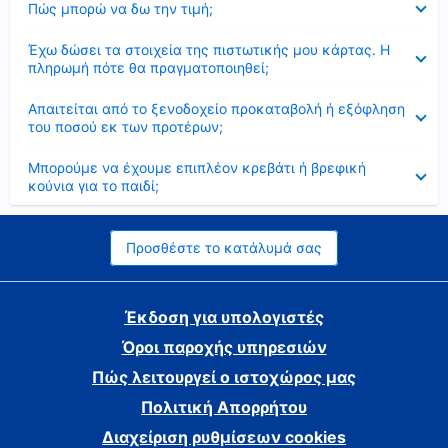
Πώς μπορώ να δω την τιμή;
Έκλεισε
Έχω δώσει τα στοιχεία της πιστωτικής μου κάρτας. Η
πληρωμή πότε θα πραγματοποιηθεί;
Έκλεισε
Απαιτείται από το ξενοδοχείο προκαταβολή ή εξόφληση
του ποσού εκ των προτέρων;
Έκλεισε
Μπορούμε να έχουμε επιπλέον κρεβάτι ή βρεφική
κούνια για το παιδί;
Προσθέστε το κατάλυμά σας
Έκδοση για υπολογιστές
Όροι παροχής υπηρεσιών
Πώς λειτουργεί ο ιστοχώρος μας
Πολιτική Απορρήτου
Διαχείριση ρυθμίσεων cookies