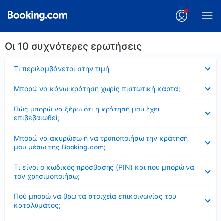
Οι 10 συχνότερες ερωτήσεις
Έκλεισε
Τι περιλαμβάνεται στην τιμή;
Έκλεισε
Μπορώ να κάνω κράτηση χωρίς πιστωτική κάρτα;
Έκλεισε
Πώς μπορώ να ξέρω ότι η κράτησή μου έχει
επιβεβαιωθεί;
Έκλεισε
Μπορώ να ακυρώσω ή να τροποποιήσω την κράτησή
μου μέσω της Booking.com;
Έκλεισε
Τι είναι ο κωδικός πρόσβασης (PIN) και που μπορώ να
τον χρησιμοποιήσω;
Έκλεισε
Πού μπορώ να βρω τα στοιχεία επικοινωνίας του
καταλύματος;
Έκλεισε