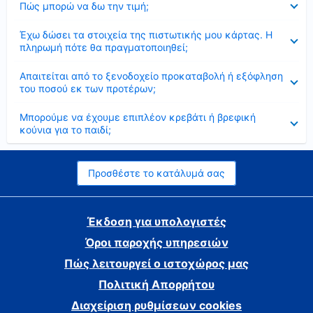
Πώς μπορώ να δω την τιμή;
Έκλεισε
Έχω δώσει τα στοιχεία της πιστωτικής μου κάρτας. Η
πληρωμή πότε θα πραγματοποιηθεί;
Έκλεισε
Απαιτείται από το ξενοδοχείο προκαταβολή ή εξόφληση
του ποσού εκ των προτέρων;
Έκλεισε
Μπορούμε να έχουμε επιπλέον κρεβάτι ή βρεφική
κούνια για το παιδί;
Προσθέστε το κατάλυμά σας
Έκδοση για υπολογιστές
Όροι παροχής υπηρεσιών
Πώς λειτουργεί ο ιστοχώρος μας
Πολιτική Απορρήτου
Διαχείριση ρυθμίσεων cookies