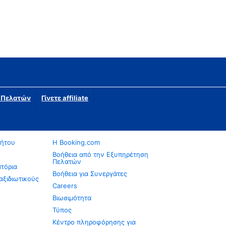
η Πελατών
Γίνετε affiliate
νήτου
Η Booking.com
Βοήθεια από την Εξυπηρέτηση
Πελατών
ατόρια
Βοήθεια για Συνεργάτες
αξιδιωτικούς
Careers
Βιωσιμότητα
Τύπος
Κέντρο πληροφόρησης για