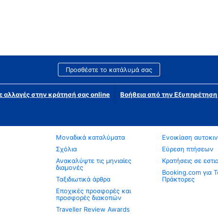
Προσθέστε το κατάλυμά σας
ε αλλαγές στην κράτησή σας online
Βοήθεια από την Εξυπηρέτησ
Μοναδικά καταλύματα
Ενοικίαση αυτοκι
Σχόλια
Εύρεση πτήσεων
Ανακαλύψτε τις μηνιαίες
Κρατήσεις σε εστι
διαμονές
Booking.com για Τ
Ταξιδιωτικά άρθρα
Πράκτορες
Εποχικές προσφορές και
προσφορές διακοπών
Traveller Review Awards