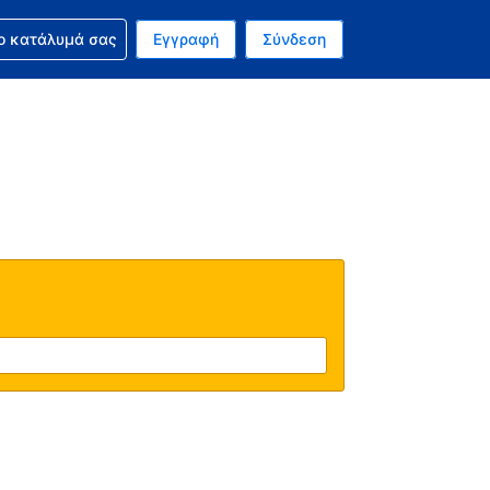
ν κράτησή σας
ο κατάλυμά σας
Εγγραφή
Σύνδεση
ινό σας νόμισμα είναι Ευρώ
 Η τωρινή σας γλώσσα είναι τα Ελληνικά