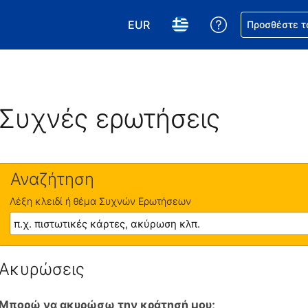
EUR
Βοήθεια για τη
Προσθέστε τ
Επιλέξτε το νόμισμά σας. Το τωρ
Επιλέξτε τη γλώσσα σας.
Συχνές ερωτήσεις
Αναζήτηση
Λέξη κλειδί ή θέμα Συχνών Ερωτήσεων
Ακυρώσεις
Μπορώ να ακυρώσω την κράτησή μου;