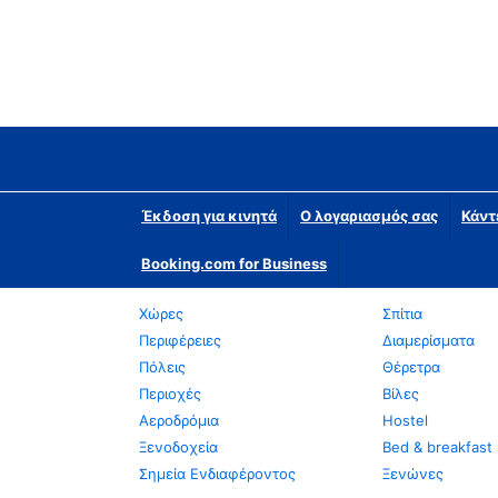
Έκδοση για κινητά
Ο λογαριασμός σας
Κάντ
Booking.com for Business
Χώρες
Σπίτια
Περιφέρειες
Διαμερίσματα
Πόλεις
Θέρετρα
Περιοχές
Βίλες
Αεροδρόμια
Hostel
Ξενοδοχεία
Bed & breakfast
Σημεία Ενδιαφέροντος
Ξενώνες