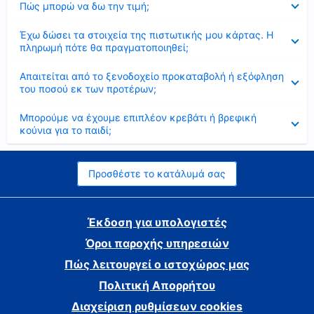
Πώς μπορώ να δω την τιμή;
Έκλεισε
Έχω δώσει τα στοιχεία της πιστωτικής μου κάρτας. Η
πληρωμή πότε θα πραγματοποιηθεί;
Έκλεισε
Απαιτείται από το ξενοδοχείο προκαταβολή ή εξόφληση
του ποσού εκ των προτέρων;
Έκλεισε
Μπορούμε να έχουμε επιπλέον κρεβάτι ή βρεφική
κούνια για το παιδί;
Προσθέστε το κατάλυμά σας
Έκδοση για υπολογιστές
Όροι παροχής υπηρεσιών
Πώς λειτουργεί ο ιστοχώρος μας
Πολιτική Απορρήτου
Διαχείριση ρυθμίσεων cookies