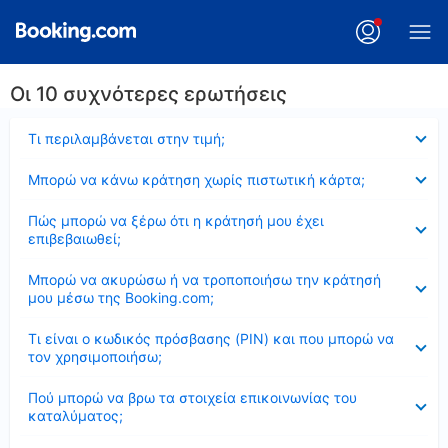
Οι 10 συχνότερες ερωτήσεις
Έκλεισε
Τι περιλαμβάνεται στην τιμή;
Έκλεισε
Μπορώ να κάνω κράτηση χωρίς πιστωτική κάρτα;
Έκλεισε
Πώς μπορώ να ξέρω ότι η κράτησή μου έχει
επιβεβαιωθεί;
Έκλεισε
Μπορώ να ακυρώσω ή να τροποποιήσω την κράτησή
μου μέσω της Booking.com;
Έκλεισε
Τι είναι ο κωδικός πρόσβασης (PIN) και που μπορώ να
τον χρησιμοποιήσω;
Έκλεισε
Πού μπορώ να βρω τα στοιχεία επικοινωνίας του
καταλύματος;
Έκλεισε