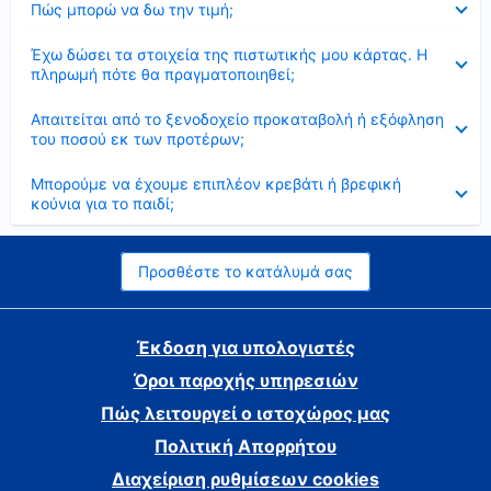
Πώς μπορώ να δω την τιμή;
Έκλεισε
Έχω δώσει τα στοιχεία της πιστωτικής μου κάρτας. Η
πληρωμή πότε θα πραγματοποιηθεί;
Έκλεισε
Απαιτείται από το ξενοδοχείο προκαταβολή ή εξόφληση
του ποσού εκ των προτέρων;
Έκλεισε
Μπορούμε να έχουμε επιπλέον κρεβάτι ή βρεφική
κούνια για το παιδί;
Προσθέστε το κατάλυμά σας
Έκδοση για υπολογιστές
Όροι παροχής υπηρεσιών
Πώς λειτουργεί ο ιστοχώρος μας
Πολιτική Απορρήτου
Διαχείριση ρυθμίσεων cookies