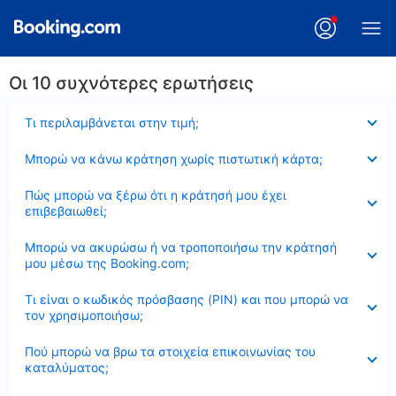
Οι 10 συχνότερες ερωτήσεις
Έκλεισε
Τι περιλαμβάνεται στην τιμή;
Έκλεισε
Μπορώ να κάνω κράτηση χωρίς πιστωτική κάρτα;
Έκλεισε
Πώς μπορώ να ξέρω ότι η κράτησή μου έχει
επιβεβαιωθεί;
Έκλεισε
Μπορώ να ακυρώσω ή να τροποποιήσω την κράτησή
μου μέσω της Booking.com;
Έκλεισε
Τι είναι ο κωδικός πρόσβασης (PIN) και που μπορώ να
τον χρησιμοποιήσω;
Έκλεισε
Πού μπορώ να βρω τα στοιχεία επικοινωνίας του
καταλύματος;
Έκλεισε