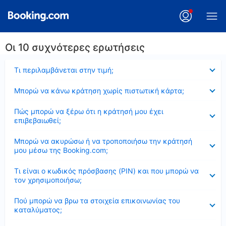
Οι 10 συχνότερες ερωτήσεις
Έκλεισε
Τι περιλαμβάνεται στην τιμή;
Έκλεισε
Μπορώ να κάνω κράτηση χωρίς πιστωτική κάρτα;
Έκλεισε
Πώς μπορώ να ξέρω ότι η κράτησή μου έχει
επιβεβαιωθεί;
Έκλεισε
Μπορώ να ακυρώσω ή να τροποποιήσω την κράτησή
μου μέσω της Booking.com;
Έκλεισε
Τι είναι ο κωδικός πρόσβασης (PIN) και που μπορώ να
τον χρησιμοποιήσω;
Έκλεισε
Πού μπορώ να βρω τα στοιχεία επικοινωνίας του
καταλύματος;
Έκλεισε