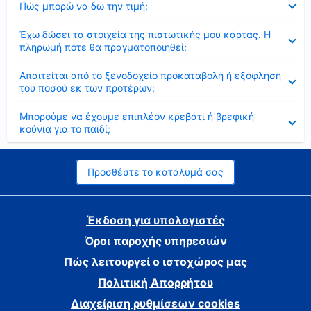
Πώς μπορώ να δω την τιμή;
Έκλεισε
Έχω δώσει τα στοιχεία της πιστωτικής μου κάρτας. Η
πληρωμή πότε θα πραγματοποιηθεί;
Έκλεισε
Απαιτείται από το ξενοδοχείο προκαταβολή ή εξόφληση
του ποσού εκ των προτέρων;
Έκλεισε
Μπορούμε να έχουμε επιπλέον κρεβάτι ή βρεφική
κούνια για το παιδί;
Προσθέστε το κατάλυμά σας
Έκδοση για υπολογιστές
Όροι παροχής υπηρεσιών
Πώς λειτουργεί ο ιστοχώρος μας
Πολιτική Απορρήτου
Διαχείριση ρυθμίσεων cookies