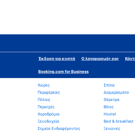
Έκδοση για κινητά
Ο λογαριασμός σας
Κάντ
Booking.com for Business
Χώρες
Σπίτια
Περιφέρειες
Διαμερίσματα
Πόλεις
Θέρετρα
Περιοχές
Βίλες
Αεροδρόμια
Hostel
Ξενοδοχεία
Bed & breakfast
Σημεία Ενδιαφέροντος
Ξενώνες