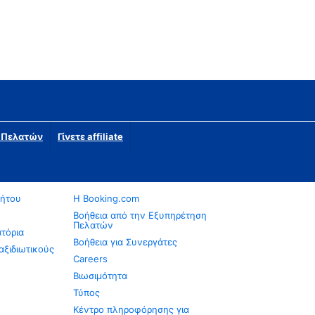
η Πελατών
Γίνετε affiliate
νήτου
Η Booking.com
Βοήθεια από την Εξυπηρέτηση
Πελατών
ατόρια
Βοήθεια για Συνεργάτες
αξιδιωτικούς
Careers
Βιωσιμότητα
Τύπος
Κέντρο πληροφόρησης για