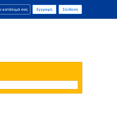
ν κράτησή σας
ο κατάλυμά σας
Εγγραφή
Σύνδεση
ινό σας νόμισμα είναι Ευρώ
 Η τωρινή σας γλώσσα είναι τα Ελληνικά