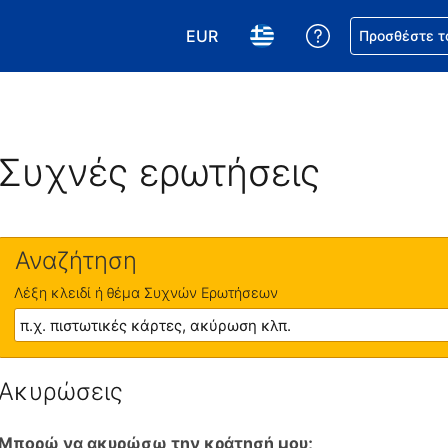
EUR
Βοήθεια για τη
Προσθέστε τ
Επιλέξτε το νόμισμά σας. Το τωρ
Επιλέξτε τη γλώσσα σας.
Συχνές ερωτήσεις
Αναζήτηση
Λέξη κλειδί ή θέμα Συχνών Ερωτήσεων
Ακυρώσεις
Μπορώ να ακυρώσω την κράτησή μου;