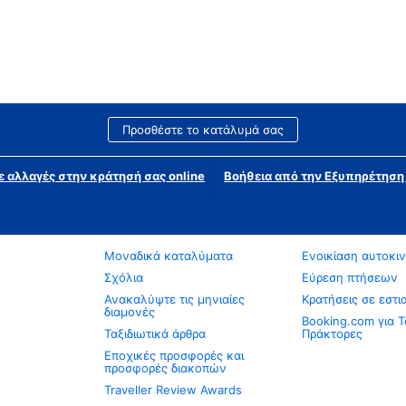
Προσθέστε το κατάλυμά σας
ε αλλαγές στην κράτησή σας online
Βοήθεια από την Εξυπηρέτησ
Μοναδικά καταλύματα
Ενοικίαση αυτοκι
Σχόλια
Εύρεση πτήσεων
Ανακαλύψτε τις μηνιαίες
Κρατήσεις σε εστι
διαμονές
Booking.com για Τ
Ταξιδιωτικά άρθρα
Πράκτορες
Εποχικές προσφορές και
προσφορές διακοπών
Traveller Review Awards