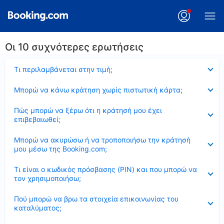
Οι 10 συχνότερες ερωτήσεις
Έκλεισε
Τι περιλαμβάνεται στην τιμή;
Έκλεισε
Μπορώ να κάνω κράτηση χωρίς πιστωτική κάρτα;
Έκλεισε
Πώς μπορώ να ξέρω ότι η κράτησή μου έχει
επιβεβαιωθεί;
Έκλεισε
Μπορώ να ακυρώσω ή να τροποποιήσω την κράτησή
μου μέσω της Booking.com;
Έκλεισε
Τι είναι ο κωδικός πρόσβασης (PIN) και που μπορώ να
τον χρησιμοποιήσω;
Έκλεισε
Πού μπορώ να βρω τα στοιχεία επικοινωνίας του
καταλύματος;
Έκλεισε