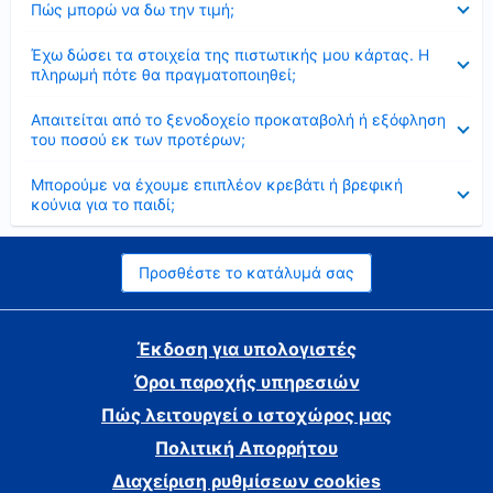
Πώς μπορώ να δω την τιμή;
Έκλεισε
Έχω δώσει τα στοιχεία της πιστωτικής μου κάρτας. Η
πληρωμή πότε θα πραγματοποιηθεί;
Έκλεισε
Απαιτείται από το ξενοδοχείο προκαταβολή ή εξόφληση
του ποσού εκ των προτέρων;
Έκλεισε
Μπορούμε να έχουμε επιπλέον κρεβάτι ή βρεφική
κούνια για το παιδί;
Προσθέστε το κατάλυμά σας
Έκδοση για υπολογιστές
Όροι παροχής υπηρεσιών
Πώς λειτουργεί ο ιστοχώρος μας
Πολιτική Απορρήτου
Διαχείριση ρυθμίσεων cookies