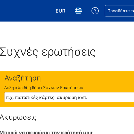
EUR
Βοήθεια για τη
Προσθέστε τ
Επιλέξτε το νόμισμά σας. Το τωρ
Επιλέξτε τη γλώσσα σας.
Συχνές ερωτήσεις
Αναζήτηση
Λέξη κλειδί ή θέμα Συχνών Ερωτήσεων
Ακυρώσεις
Μπορώ να ακυρώσω την κράτησή μου;