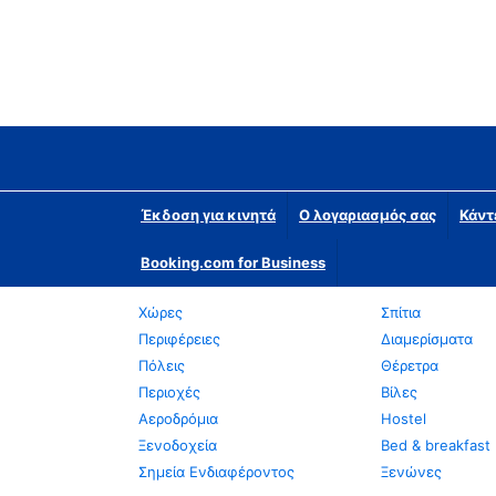
Έκδοση για κινητά
Ο λογαριασμός σας
Κάντ
Booking.com for Business
Χώρες
Σπίτια
Περιφέρειες
Διαμερίσματα
Πόλεις
Θέρετρα
Περιοχές
Βίλες
Αεροδρόμια
Hostel
Ξενοδοχεία
Bed & breakfast
Σημεία Ενδιαφέροντος
Ξενώνες