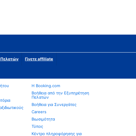
η Πελατών
Γίνετε affiliate
νήτου
Η Booking.com
Βοήθεια από την Εξυπηρέτηση
Πελατών
ατόρια
Βοήθεια για Συνεργάτες
αξιδιωτικούς
Careers
Βιωσιμότητα
Τύπος
Κέντρο πληροφόρησης για