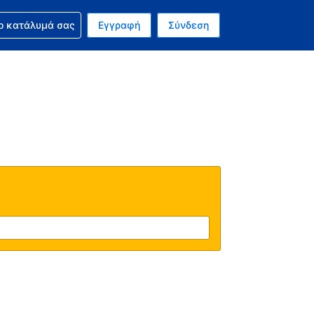
ν κράτησή σας
ο κατάλυμά σας
Εγγραφή
Σύνδεση
ινό σας νόμισμα είναι Ευρώ
 Η τωρινή σας γλώσσα είναι τα Ελληνικά