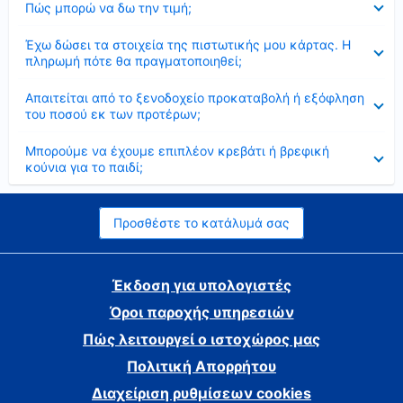
Πώς μπορώ να δω την τιμή;
Έκλεισε
Έχω δώσει τα στοιχεία της πιστωτικής μου κάρτας. Η
πληρωμή πότε θα πραγματοποιηθεί;
Έκλεισε
Απαιτείται από το ξενοδοχείο προκαταβολή ή εξόφληση
του ποσού εκ των προτέρων;
Έκλεισε
Μπορούμε να έχουμε επιπλέον κρεβάτι ή βρεφική
κούνια για το παιδί;
Προσθέστε το κατάλυμά σας
Έκδοση για υπολογιστές
Όροι παροχής υπηρεσιών
Πώς λειτουργεί ο ιστοχώρος μας
Πολιτική Απορρήτου
Διαχείριση ρυθμίσεων cookies