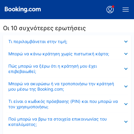
Οι 10 συχνότερες ερωτήσεις
Έκλεισε
Τι περιλαμβάνεται στην τιμή;
Έκλεισε
Μπορώ να κάνω κράτηση χωρίς πιστωτική κάρτα;
Έκλεισε
Πώς μπορώ να ξέρω ότι η κράτησή μου έχει
επιβεβαιωθεί;
Έκλεισε
Μπορώ να ακυρώσω ή να τροποποιήσω την κράτησή
μου μέσω της Booking.com;
Έκλεισε
Τι είναι ο κωδικός πρόσβασης (PIN) και που μπορώ να
τον χρησιμοποιήσω;
Έκλεισε
Πού μπορώ να βρω τα στοιχεία επικοινωνίας του
καταλύματος;
Έκλεισε