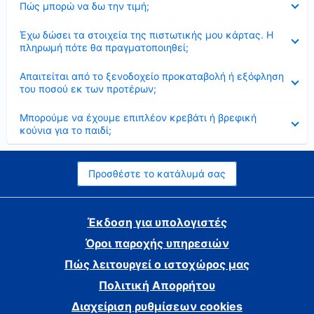
Πώς μπορώ να δω την τιμή;
Έκλεισε
Έχω δώσει τα στοιχεία της πιστωτικής μου κάρτας. Η
πληρωμή πότε θα πραγματοποιηθεί;
Έκλεισε
Απαιτείται από το ξενοδοχείο προκαταβολή ή εξόφληση
του ποσού εκ των προτέρων;
Έκλεισε
Μπορούμε να έχουμε επιπλέον κρεβάτι ή βρεφική
κούνια για το παιδί;
Προσθέστε το κατάλυμά σας
Έκδοση για υπολογιστές
Όροι παροχής υπηρεσιών
Πώς λειτουργεί ο ιστοχώρος μας
Πολιτική Απορρήτου
Διαχείριση ρυθμίσεων cookies