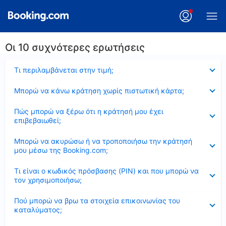
Οι 10 συχνότερες ερωτήσεις
Έκλεισε
Τι περιλαμβάνεται στην τιμή;
Έκλεισε
Μπορώ να κάνω κράτηση χωρίς πιστωτική κάρτα;
Έκλεισε
Πώς μπορώ να ξέρω ότι η κράτησή μου έχει
επιβεβαιωθεί;
Έκλεισε
Μπορώ να ακυρώσω ή να τροποποιήσω την κράτησή
μου μέσω της Booking.com;
Έκλεισε
Τι είναι ο κωδικός πρόσβασης (PIN) και που μπορώ να
τον χρησιμοποιήσω;
Έκλεισε
Πού μπορώ να βρω τα στοιχεία επικοινωνίας του
καταλύματος;
Έκλεισε