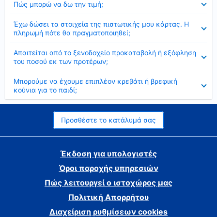
Πώς μπορώ να δω την τιμή;
Έκλεισε
Έχω δώσει τα στοιχεία της πιστωτικής μου κάρτας. Η
πληρωμή πότε θα πραγματοποιηθεί;
Έκλεισε
Απαιτείται από το ξενοδοχείο προκαταβολή ή εξόφληση
του ποσού εκ των προτέρων;
Έκλεισε
Μπορούμε να έχουμε επιπλέον κρεβάτι ή βρεφική
κούνια για το παιδί;
Προσθέστε το κατάλυμά σας
Έκδοση για υπολογιστές
Όροι παροχής υπηρεσιών
Πώς λειτουργεί ο ιστοχώρος μας
Πολιτική Απορρήτου
Διαχείριση ρυθμίσεων cookies