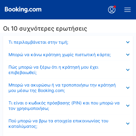
Οι 10 συχνότερες ερωτήσεις
Έκλεισε
Τι περιλαμβάνεται στην τιμή;
Έκλεισε
Μπορώ να κάνω κράτηση χωρίς πιστωτική κάρτα;
Έκλεισε
Πώς μπορώ να ξέρω ότι η κράτησή μου έχει
επιβεβαιωθεί;
Έκλεισε
Μπορώ να ακυρώσω ή να τροποποιήσω την κράτησή
μου μέσω της Booking.com;
Έκλεισε
Τι είναι ο κωδικός πρόσβασης (PIN) και που μπορώ να
τον χρησιμοποιήσω;
Έκλεισε
Πού μπορώ να βρω τα στοιχεία επικοινωνίας του
καταλύματος;
Έκλεισε